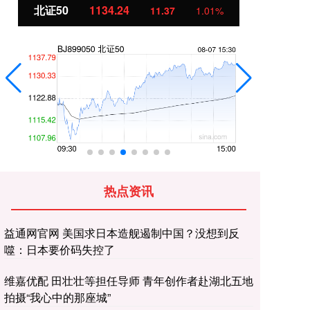
北证50
1134.24
创
11.37
1.01%
热点资讯
益通网官网 美国求日本造舰遏制中国？没想到反
噬：日本要价码失控了
维嘉优配 田壮壮等担任导师 青年创作者赴湖北五地
拍摄“我心中的那座城”