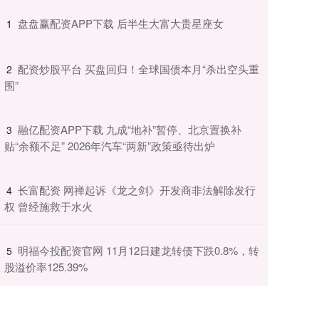
​盘盘赢配资APP下载 后半生大富大贵星座女
1
​配资炒股平台 买盘回归！全球国债本月“杀出空头重
2
围”
​融亿配资APP下载 九成“地补”暂停、北京置换补
3
贴“余额不足” 2026年汽车“两新”政策亟待出炉
​长富配资 网禅起诉《龙之剑》开发商非法解除发行
4
权 曾经施救于水火
​明福今投配资官网 11月12日建龙转债下跌0.8%，转
5
股溢价率125.39%