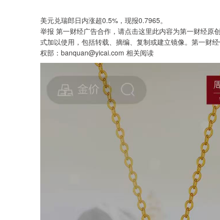
深证成指
14311.01
.68
1.02%
200.89
1
美元兑瑞郎日内涨超0.5%，现报0.7965。
举报 第一财经广告合作，请点击这里此内容为第一财经原
式加以使用，包括转载、摘编、复制或建立镜像。第一财经
权部：banquan@yicai.com 相关阅读