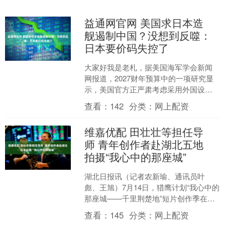
益通网官网 美国求日本造
舰遏制中国？没想到反噬：
日本要价码失控了
大家好我是老札，据美国海军学会新闻
网报道，2027财年预算中的一项研究显
示，美国官方正严肃考虑采用外国设
计，并在海外造船厂建造美国军舰部件
查看：
142
分类：
网上配资
甚至整件。 预算草案中....
维嘉优配 田壮壮等担任导
师 青年创作者赴湖北五地
拍摄“我心中的那座城”
湖北日报讯（记者农新瑜、通讯员叶
彪、王旭）7月14日，猎鹰计划“我心中的
那座城——千里荆楚地”短片创作季在大
冶铜绿山古铜矿遗址博物馆开机。即日
查看：
145
分类：
网上配资
起的短片创作活动中....