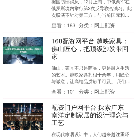
据国防部消息，12月上旬，中俄两军在
俄罗斯境内举行第3次反导联合演习。此
次联演不针对第三方，与当前国际和地
区局势无关。....
查看：
183
分类：
网上配资
168配资网平台 越映家具：
佛山匠心，把顶级沙发带回
家
佛山，家具不只是商品，更是融入生活
的艺术。越映家具扎根十余年，用匠心
与诚意，让高端品质触手可及。 我们深
知，一张好沙发的核心在于选材。越映
查看：
101
分类：
网上配资
精选意大利进口的布林迪....
配资门户网平台 探索广东
南洋定制家居的设计理念与
工艺
在现代家居设计中，人们越来越注重环