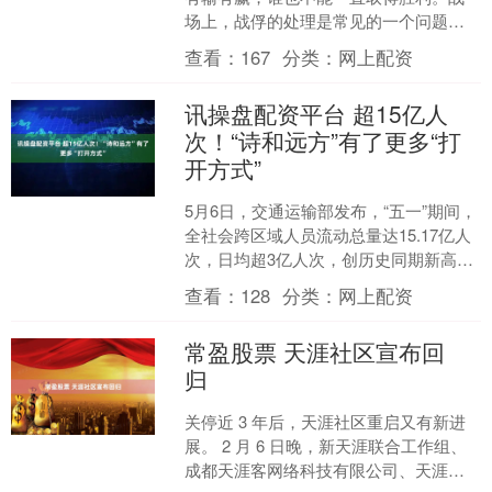
场上，战俘的处理是常见的一个问题。
为了防止他们重新回到战场继续作战，
查看：
167
分类：
网上配资
通常俘虏们都会被关押起来....
讯操盘配资平台 超15亿人
次！“诗和远方”有了更多“打
开方式”
5月6日，交通运输部发布，“五一”期间，
全社会跨区域人员流动总量达15.17亿人
次，日均超3亿人次，创历史同期新高。
“五一”期间，升级高速公路充电设施，增
查看：
128
分类：
网上配资
加热....
常盈股票 天涯社区宣布回
归
关停近 3 年后，天涯社区重启又有新进
展。 2 月 6 日晚，新天涯联合工作组、
成都天涯客网络科技有限公司、天涯好