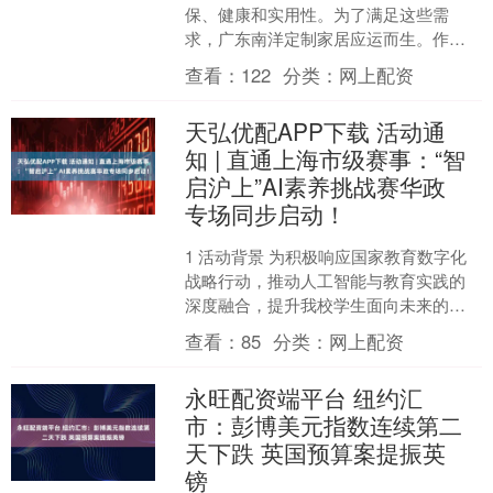
保、健康和实用性。为了满足这些需
求，广东南洋定制家居应运而生。作为
一种新型的家居材料，全铝家居以其独
查看：
122
分类：
网上配资
特的设计理念和精湛的工艺，....
天弘优配APP下载 活动通
知 | 直通上海市级赛事：“智
启沪上”AI素养挑战赛华政
专场同步启动！
1 活动背景 为积极响应国家教育数字化
战略行动，推动人工智能与教育实践的
深度融合，提升我校学生面向未来的综
合竞争力，现依托“创新树Literacy AI”平
查看：
85
分类：
网上配资
台，....
永旺配资端平台 纽约汇
市：彭博美元指数连续第二
天下跌 英国预算案提振英
镑