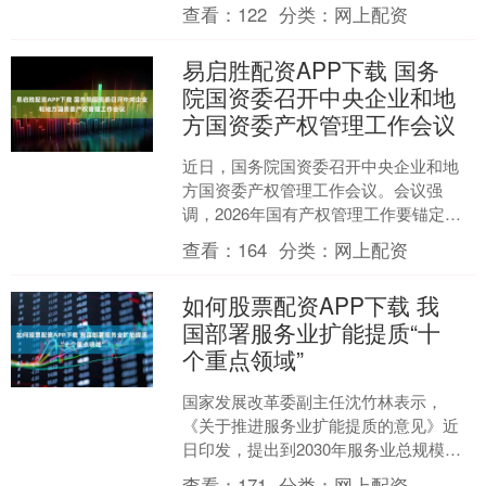
东西（海南）电子商务有限公司发布联
查看：
122
分类：
网上配资
合公告称，正....
易启胜配资APP下载 国务
院国资委召开中央企业和地
方国资委产权管理工作会议
近日，国务院国资委召开中央企业和地
方国资委产权管理工作会议。会议强
调，2026年国有产权管理工作要锚定穿
透监管、高质量发展、管理提升等目
查看：
164
分类：
网上配资
标，在完善产权登记、加强....
如何股票配资APP下载 我
国部署服务业扩能提质“十
个重点领域”
国家发展改革委副主任沈竹林表示，
《关于推进服务业扩能提质的意见》近
日印发，提出到2030年服务业总规模迈
上100万亿元台阶，意味着将有超过20万
查看：
171
分类：
网上配资