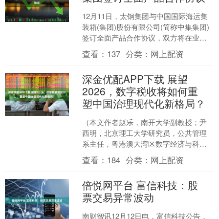
12月11日，太钢集团与中国国际海运集
装箱(集团)股份有限公司(简称中集集团)
签订全面产品合作协议，双方将在业务
融合、技术协同等方面持续深化合作，
查看：
137
分类：
网上配资
开启共谋发展的....
深金优配APP下载 展望
2026，数字税收将如何重
塑中国治理现代化新格局？
（本文作者赵乐，南开大学副教授；尹
西明，北京理工大学研究员，公共管理
系主任，粤港澳大湾区数字经济与科技
协同创新研究院副院长） 深入推进数字
查看：
184
分类：
网上配资
中国建设、加快政务工作....
倍悦网平台 富信科技：股
票交易异常波动
南财智讯12月12日电，富信科技公告，