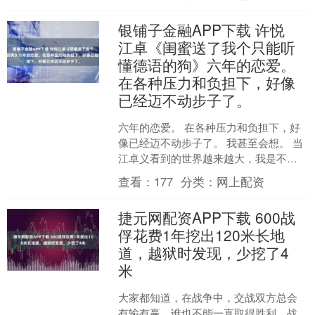
（The Art of Ca....
银铺子金融APP下载 许悦
江卓《闺蜜送了我个只能听
懂德语的狗》六年的恋爱。
在各种压力和负担下，好像
已经迈不动步子了。
六年的恋爱。 在各种压力和负担下，好
像已经迈不动步子了。 我甚至会想。 当
江卓义看到的世界越来越大，我是不是
就变得无足轻重了。 他想追求更自由更
查看：
177
分类：
网上配资
广阔的世界。 而....
捷元网配资APP下载 600战
俘花费1年挖出120米长地
道，越狱时发现，少挖了4
米
大家都知道，在战争中，交战双方总会
有输有赢，谁也不能一直取得胜利。战