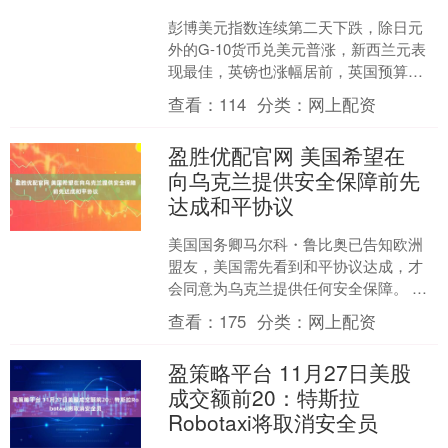
彭博美元指数连续第二天下跌，除日元
外的G-10货币兑美元普涨，新西兰元表
现最佳，英镑也涨幅居前，英国预算案
提供了超出预期的财政空间令投资者感
查看：
114
分类：
网上配资
到安心。 彭博美元指....
盈胜优配官网 美国希望在
向乌克兰提供安全保障前先
达成和平协议
美国国务卿马尔科・鲁比奥已告知欧洲
盟友，美国需先看到和平协议达成，才
会同意为乌克兰提供任何安全保障。 一
名欧洲外交官及一名了解相关会谈情况
查看：
175
分类：
网上配资
的人士透露，过去一周，....
盈策略平台 11月27日美股
成交额前20：特斯拉
Robotaxi将取消安全员