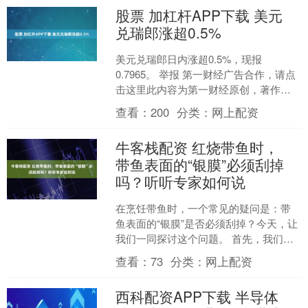
股票 加杠杆APP下载 美元
兑瑞郎涨超0.5%
美元兑瑞郎日内涨超0.5%，现报
0.7965。 举报 第一财经广告合作，请点
击这里此内容为第一财经原创，著作权
归第一财经所有。未经第一财经书面授
查看：
200
分类：
网上配资
权，不得以任何方....
牛客栈配资 红烧带鱼时，
带鱼表面的“银膜”必须刮掉
吗？听听专家如何说
在烹饪带鱼时，一个常见的疑问是：带
鱼表面的“银膜”是否必须刮掉？今天，让
我们一同探讨这个问题。 首先，我们需
要了解什么是“银膜”。在带鱼的表皮上，
查看：
73
分类：
网上配资
我们常常能看到....
西科配资APP下载 半导体