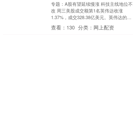
专题：A股有望延续慢涨 科技主线地位不
改 周三美股成交额第1名英伟达收涨
1.37%，成交328.38亿美元。英伟达的首
席执行官黄仁勋希望员工尽可能地使用
查看：
130
分类：
网上配资
人工智能....
日鑫配资 纽约汇市：彭博
美元指数连续第二天下跌
英国预算案提振英镑
彭博美元指数连续第二天下跌，除日元
外的G-10货币兑美元普涨，新西兰元表
现最佳，英镑也涨幅居前，英国预算案
提供了超出预期的财政空间令投资者感
查看：
196
分类：
网上配资
到安心。 彭博美元指....
个股实时涨跌榜