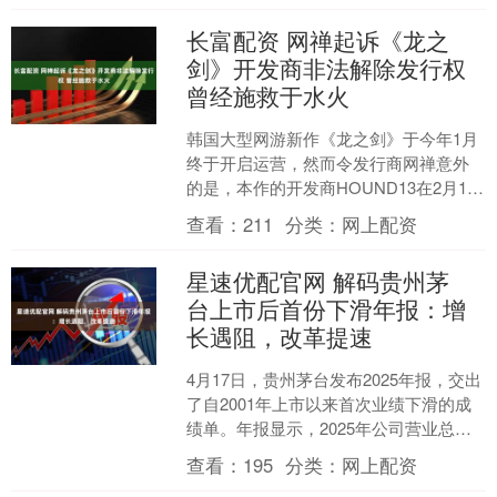
长富配资 网禅起诉《龙之
剑》开发商非法解除发行权
曾经施救于水火
韩国大型网游新作《龙之剑》于今年1月
终于开启运营，然而令发行商网禅意外
的是，本作的开发商HOUND13在2月13
日就单方面宣布已经与网禅解除了发行
查看：
211
分类：
网上配资
协议，引发网禅....
星速优配官网 解码贵州茅
台上市后首份下滑年报：增
长遇阻，改革提速
4月17日，贵州茅台发布2025年报，交出
了自2001年上市以来首次业绩下滑的成
绩单。年报显示，2025年公司营业总收
入同比下滑1.2%至1720.54亿元，归....
查看：
195
分类：
网上配资