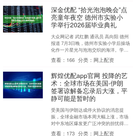
深金优配 “拾光泡泡晚会”点
亮童年夜空 德州市实验小
学举行2026届毕业典礼
大众网记者 武红鹏 通讯员 高向阳 德州
报道 7月3日晚，德州市实验小学后操场
化作一片星光与泡泡交织的海洋。学校
以“青衿辞母校，逐光赴新程”为主题，为
查看：
166
分类：
网上配资
2026届....
辉煌优配app官网 投降的艺
术：全球市场在美国-伊朗
签署谅解备忘录后大涨，平
静可能是暂时的
受美国与伊朗达成停火协议的消息提
振，全球金融市场本周大幅上涨，市场
对中东地区爆发更广泛冲突的担忧得以
缓解。然而，在题为《投降的艺术》
查看：
173
分类：
网上配资