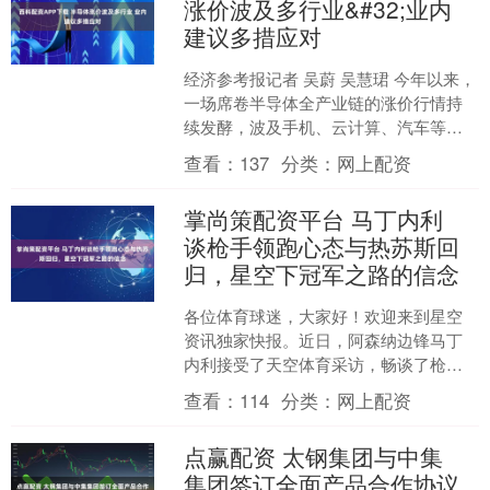
涨价波及多行业&#32;业内
建议多措应对
经济参考报记者 吴蔚 吴慧珺 今年以来，
一场席卷半导体全产业链的涨价行情持
续发酵，波及手机、云计算、汽车等多
个行业。业内人士认为，半导体涨价行
查看：
137
分类：
网上配资
情或将延续。 4月....
掌尚策配资平台 马丁内利
谈枪手领跑心态与热苏斯回
归，星空下冠军之路的信念
各位体育球迷，大家好！欢迎来到星空
资讯独家快报。近日，阿森纳边锋马丁
内利接受了天空体育采访，畅谈了枪手
在圣诞节期间领跑英超积分榜的感受以
查看：
114
分类：
网上配资
及队友热苏斯回归的喜悦。....
点赢配资 太钢集团与中集
集团签订全面产品合作协议