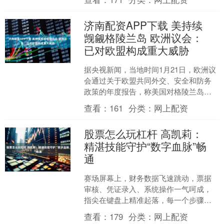
亿元的增量空间。....
济南配资APP下载 美持续
觊觎格陵兰岛 欧洲议会：
已对欧盟构成重大威胁
据央视新闻，当地时间1月21日，欧洲议
会通过关于欧盟共同外交、安全和防务
政策的年度报告，称美国对格陵兰岛主
权的公开威胁以及相关外国干涉行为，
查看：
161
分类：
网上配资
已对欧盟战略利益、大....
股票怎么玩杠杆 高凯莉：
精湛技能守护“数字血脉”畅
通
赛场屏幕上，财务数据飞速跳动，票据
审核、凭证录入、系统操作一气呵成，
指尖在键盘上精准起落，每一个步骤都
严谨规范、分毫不差…… 去年7月，第八
查看：
179
分类：
网上配资
届山西省能源行业职工....