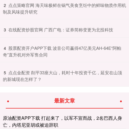
​点点策略官网 海天味极鲜在锅气美食烹饪中的鲜味物质作用机
2
制及风味提升研究
​在线配资炒股官网 广西广电：证券简称变更为北投科技
3
​股票配资开户APP下载 波音公司赢得47亿美元AH-64E“阿帕
4
奇”直升机对外军售合同
​点点金配资 削平33座大山，耗时十年投资千亿，延安在山顶
5
的新城现在怎样了？
最新文章
原油配资APP下载 打起来了，以军不宣而战，2名巴西人身
亡，内塔尼亚胡或被迫辞职