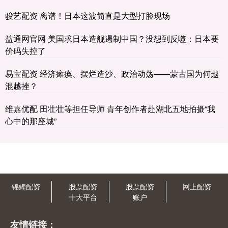
骏艺配资 离谱！日本这波简直是大型打脸现场
益通网官网 美国求日本造舰遏制中国？没想到反噬：日本要
价码失控了
易宝配资 经济瘫痪、摆烂造沙、政治动荡——蒙古国为何越
混越挫？
维嘉优配 田壮壮等担任导师 青年创作者赴湖北五地拍摄“我
心中的那座城”
锦鲤配资
股票配资
股票配资
网上配资
十大平台
账户
友情链接：