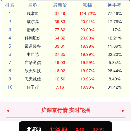
排名
名称
最新价
涨幅
换手率
1
N津富
37.49
114.72%
77.46%
2
威尔高
39.83
20.01%
17.76%
3
锴威特
77.82
20.00%
1.17%
4
科翔股份
64.32
20.00%
12.21%
5
蜀道装备
33.61
19.99%
11.69%
6
中巨芯
27.85
19.99%
32.20%
7
广哈通信
19.03
19.99%
5.84%
8
欣天科技
18.02
19.97%
28.44%
9
飞天诚信
12.56
19.96%
8.49%
10
任子行
7.16
19.93%
31.42%
沪深京行情 实时轮播
北证50
1122.88
3.42
0.30%