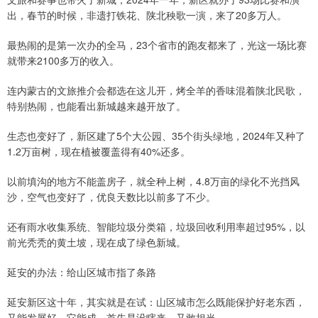
出，春节的时候，非遗打铁花、陕北秧歌一演，来了20多万人。
最热闹的是第一次办的全马，23个省市的跑友都来了，光这一场比赛
就带来2100多万的收入。
连内蒙古的文旅推介会都选在这儿开，烤全羊的香味混着陕北民歌，
特别热闹，也能看出新城越来越开放了。
生态也变好了，新区建了5个大公园、35个街头绿地，2024年又种了
1.2万亩树，现在植被覆盖得有40%还多。
以前填沟的地方不能盖房子，就全种上树，4.8万亩的绿化不光挡风
沙，空气也变好了，优良天数比以前多了不少。
还有雨水收集系统、智能垃圾分类箱，垃圾回收利用率超过95%，以
前光秃秃的黄土坡，现在成了绿色新城。
延安的办法：给山区城市指了条路
延安新区这十年，其实就是在试：山区城市怎么既能保护好老东西，
又能发展好。它能成，首先是没瞎来，又敢担当。