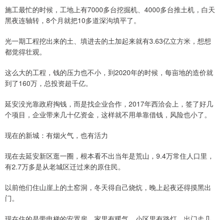
施工最忙的时候，工地上有7000多台挖掘机、4000多台推土机，白天
黑夜连轴转，8个月就把10多道深沟填平了。
光一期工程挖出来的土、填进去的土加起来就有3.63亿立方米，想想
都觉得壮观。
这么大的工程，钱的压力也不小，到2020年的时候，每亩地的造价就
到了160万，总投资超千亿。
延安没光靠政府掏钱，而是找企业合作，2017年西洽会上，签了好几
个项目，企业带来几十亿资金，这样就不用单靠借钱，风险也小了。
现在的新城：有烟火气，也有活力
现在去延安新区逛一圈，根本看不出当年是荒山，9.4万常住人口里，
有2.7万多是从老城区迁过来的原住民。
以前他们住山崖上的土窑洞，冬天得自己烧炕，晚上起夜还得摸黑出
门。
现在住的是带电梯的安置房，家里有暖气，小区里有路灯，出门走几