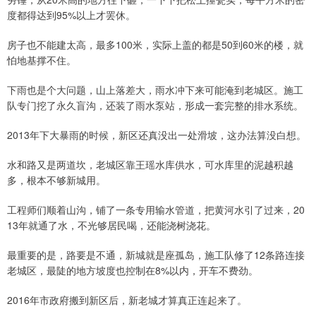
度都得达到95%以上才罢休。
房子也不能建太高，最多100米，实际上盖的都是50到60米的楼，就
怕地基撑不住。
下雨也是个大问题，山上落差大，雨水冲下来可能淹到老城区。施工
队专门挖了永久盲沟，还装了雨水泵站，形成一套完整的排水系统。
2013年下大暴雨的时候，新区还真没出一处滑坡，这办法算没白想。
水和路又是两道坎，老城区靠王瑶水库供水，可水库里的泥越积越
多，根本不够新城用。
工程师们顺着山沟，铺了一条专用输水管道，把黄河水引了过来，20
13年就通了水，不光够居民喝，还能浇树浇花。
最重要的是，路要是不通，新城就是座孤岛，施工队修了12条路连接
老城区，最陡的地方坡度也控制在8%以内，开车不费劲。
2016年市政府搬到新区后，新老城才算真正连起来了。