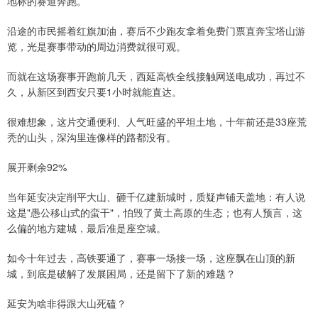
地标的赛道奔跑。
沿途的市民摇着红旗加油，赛后不少跑友拿着免费门票直奔宝塔山游
览，光是赛事带动的周边消费就很可观。
而就在这场赛事开跑前几天，西延高铁全线接触网送电成功，再过不
久，从新区到西安只要1小时就能直达。
很难想象，这片交通便利、人气旺盛的平坦土地，十年前还是33座荒
秃的山头，深沟里连像样的路都没有。
展开剩余92%
当年延安决定削平大山、砸千亿建新城时，质疑声铺天盖地：有人说
这是"愚公移山式的蛮干"，怕毁了黄土高原的生态；也有人预言，这
么偏的地方建城，最后准是座空城。
如今十年过去，高铁要通了，赛事一场接一场，这座飘在山顶的新
城，到底是破解了发展困局，还是留下了新的难题？
延安为啥非得跟大山死磕？