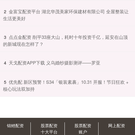
​金富宝配资平台 湖北华茂美家环保建材有限公司 全屋整装让
2
生活更美好
​点点金配资 削平33座大山，耗时十年投资千亿，延安在山顶
3
的新城现在怎样了？
​天戈配资APP下载 义乌婚纱摄影测评——罗亚
4
​优先配 新区预警！S34「银装素裹」10.31 开服！节日狂欢 +
5
核心玩法双加持
锦鲤配资
股票配资
股票配资
网上配资
十大平台
账户