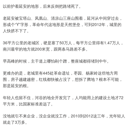
以前护着延安的地形，后来反倒把路堵死了。
老延安被宝塔山、凤凰山、清凉山三座山围着，延河从中间穿过去，
形成个“Y”字形，革命年代这地形是天然堡垒，可到2012年，城里的
人快挤不下了。
36平方公里的老城区，硬是塞了50万人，每平方公里得有1.47万人，
南川最窄的地方就200米宽，跟两条马路差不多。
早高峰的时候，主干道上哪怕剐个蹭，整座城都得堵到中午。
更难办的是，老城里有445处革命遗址，枣园、杨家岭这些地方周
围，房子越建越密，红线都快被占没了，想拆了腾地？根本不可能，
那是延安的根。
年轻人也留不住，河谷的地全开发完了，人均能用上的建设土地才72
平方米，比国家标准差远了。
没地就引不来企业，没企业就没工作，2010到2012这三年，光年轻人
就走了3万多。