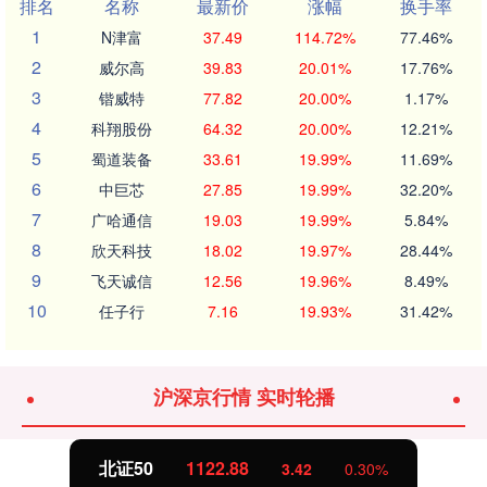
排名
名称
最新价
涨幅
换手率
1
N津富
37.49
114.72%
77.46%
2
威尔高
39.83
20.01%
17.76%
3
锴威特
77.82
20.00%
1.17%
4
科翔股份
64.32
20.00%
12.21%
5
蜀道装备
33.61
19.99%
11.69%
6
中巨芯
27.85
19.99%
32.20%
7
广哈通信
19.03
19.99%
5.84%
8
欣天科技
18.02
19.97%
28.44%
9
飞天诚信
12.56
19.96%
8.49%
10
任子行
7.16
19.93%
31.42%
沪深京行情 实时轮播
北证50
1122.88
3.42
0.30%