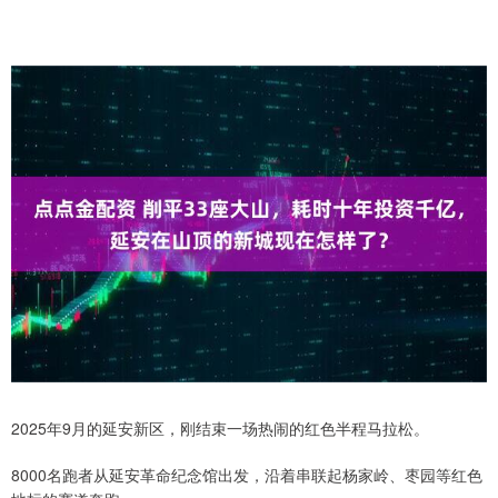
2025年9月的延安新区，刚结束一场热闹的红色半程马拉松。
8000名跑者从延安革命纪念馆出发，沿着串联起杨家岭、枣园等红色