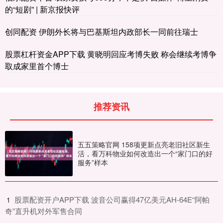
的“短剧” | 新京报快评
创同配资 伊朗外长将与巴基斯坦内政部长一同前往瑞士
股票杠杆资金APP下载 黄晓明回应考博失败 称会继续考博争
取成家里首个博士
推荐资讯
五五策略官网 158项更新点亮老旧社区新生
活，看万科物业如何改造出一个“家门口的好
服务”样本
​股票配资开户APP下载 波音公司赢得47亿美元AH-64E“阿帕
1
奇”直升机对外军售合同