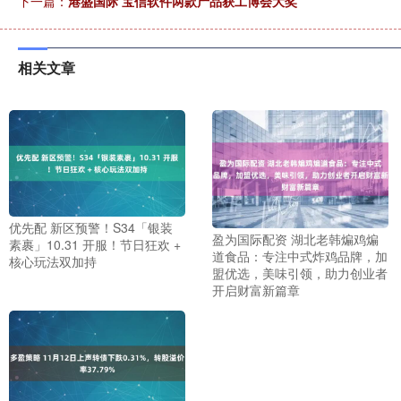
下一篇：
港盛国际 宝信软件两款产品获工博会大奖
相关文章
优先配 新区预警！S34「银装
盈为国际配资 湖北老韩煸鸡煸
素裹」10.31 开服！节日狂欢 +
道食品：专注中式炸鸡品牌，加
核心玩法双加持
盟优选，美味引领，助力创业者
开启财富新篇章