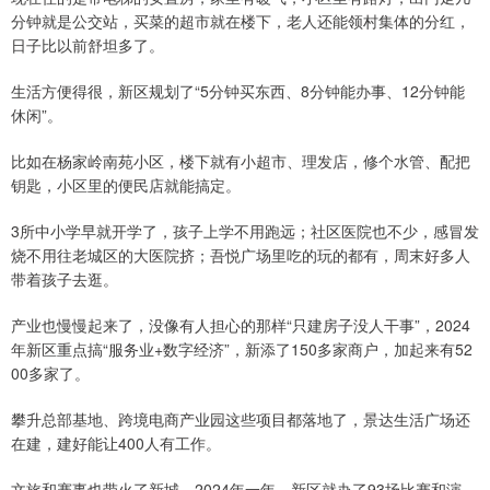
分钟就是公交站，买菜的超市就在楼下，老人还能领村集体的分红，
日子比以前舒坦多了。
生活方便得很，新区规划了“5分钟买东西、8分钟能办事、12分钟能
休闲”。
比如在杨家岭南苑小区，楼下就有小超市、理发店，修个水管、配把
钥匙，小区里的便民店就能搞定。
3所中小学早就开学了，孩子上学不用跑远；社区医院也不少，感冒发
烧不用往老城区的大医院挤；吾悦广场里吃的玩的都有，周末好多人
带着孩子去逛。
产业也慢慢起来了，没像有人担心的那样“只建房子没人干事”，2024
年新区重点搞“服务业+数字经济”，新添了150多家商户，加起来有52
00多家了。
攀升总部基地、跨境电商产业园这些项目都落地了，景达生活广场还
在建，建好能让400人有工作。
文旅和赛事也带火了新城，2024年一年，新区就办了93场比赛和演