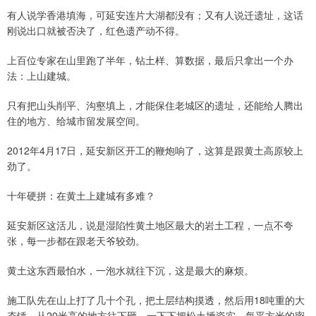
有人说学香港填海，可延安连片大湖都没有；又有人说迁遗址，这话
刚说出口就被否决了，红色遗产动不得。
上百位专家在山里跑了半年，钻土样、算数据，最后只拿出一个办
法：上山建城。
只有把山头削平、沟壑填上，才能保住老城区的遗址，还能给人腾出
住的地方、给城市留发展空间。
2012年4月17日，延安新区开工的鞭炮响了，这算是跟黄土高原较上
劲了。
十年硬拼：在黄土上建城有多难？
延安新区这活儿，说是湿陷性黄土地区最大的岩土工程，一点不夸
张，每一步都在跟老天爷较劲。
黄土这东西最怕水，一泡水就往下沉，这是最大的麻烦。
施工队先在山上打了几十个孔，把土层结构摸透，然后用18吨重的大
夯锤，从20米高的地方往下砸，一下下把松土捶瓷实，每平方米的密