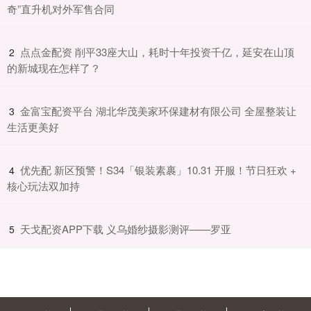
奇”直升机对外军售合同
​点点金配资 削平33座大山，耗时十年投资千亿，延安在山顶
2
的新城现在怎样了？
​金富宝配资平台 湖北华茂美家环保建材有限公司 全屋整装让
3
生活更美好
​优先配 新区预警！S34「银装素裹」10.31 开服！节日狂欢 +
4
核心玩法双加持
​天戈配资APP下载 义乌婚纱摄影测评——罗亚
5