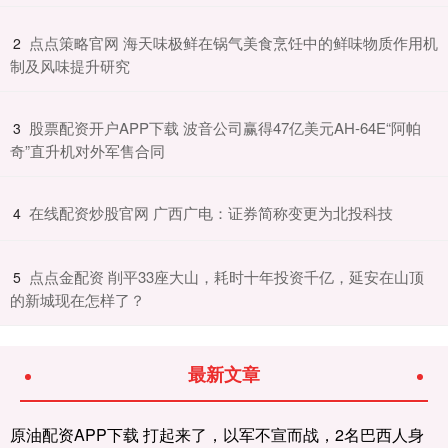
​点点策略官网 海天味极鲜在锅气美食烹饪中的鲜味物质作用机
2
制及风味提升研究
​股票配资开户APP下载 波音公司赢得47亿美元AH-64E“阿帕
3
奇”直升机对外军售合同
​在线配资炒股官网 广西广电：证券简称变更为北投科技
4
​点点金配资 削平33座大山，耗时十年投资千亿，延安在山顶
5
的新城现在怎样了？
最新文章
原油配资APP下载 打起来了，以军不宣而战，2名巴西人身