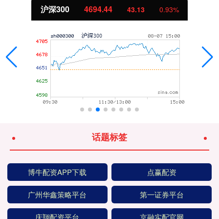
沪深300
4694.44
43.13
0.93%
话题标签
博牛配资APP下载
点赢配资
广州华鑫策略平台
第一证券平台
庆翔配资平台
京融实配官网