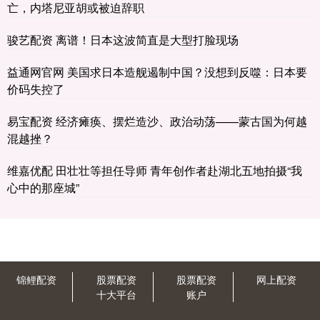
亡，内塔尼亚胡或被迫辞职
骏艺配资 离谱！日本这波简直是大型打脸现场
益通网官网 美国求日本造舰遏制中国？没想到反噬：日本要
价码失控了
易宝配资 经济瘫痪、摆烂造沙、政治动荡——蒙古国为何越
混越挫？
维嘉优配 田壮壮等担任导师 青年创作者赴湖北五地拍摄“我
心中的那座城”
锦鲤配资
股票配资
股票配资
网上配资
十大平台
账户