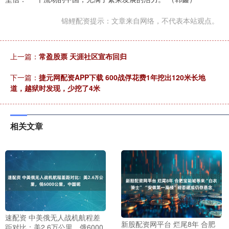
锦鲤配资提示：文章来自网络，不代表本站观点。
上一篇：
常盈股票 天涯社区宣布回归
下一篇：
捷元网配资APP下载 600战俘花费1年挖出120米长地
道，越狱时发现，少挖了4米
相关文章
速配资 中美俄无人战机航程差
新股配资网平台 烂尾8年 合肥
距对比：美2.6万公里，俄6000