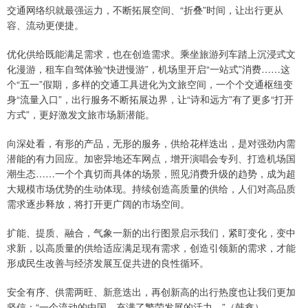
交通网络织就最强运力，不断拓展空间、“折叠”时间，让出行更从
容、流动更便捷。
优化供给既能满足需求，也在创造需求。乘坐旅游列车踏上沉浸式文
化漫游，租车自驾体验“快进慢游”，机场里开启“一站式”消费……这
个“五一”假期，多样的交通工具进化为文旅空间，一个个交通枢纽变
身“流量入口”，出行服务不断拓展边界，让“诗和远方”有了更多“打开
方式”，更好激发文旅市场新潜能。
向深处看，有形的产品，无形的服务，供给花样迭出，是对强劲内需
潜能的有力回应。加密异地还车网点，增开演唱会专列、打造机场国
潮生态……一个个真切而具体的场景，照见消费升级的趋势，成为超
大规模市场优势的生动体现。持续创造高质量的供给，人们对高品质
需求逐步释放，将打开更广阔的市场空间。
扩能、提质、融合，气象一新的出行图景启示我们，紧盯变化，变中
求新，以高质量的供给适应满足现有需求，创造引领新的需求，才能
形成民生改善与经济发展互促共进的良性循环。
安全有序、供需两旺、新意迭出，再创新高的出行热度也让我们更加
坚信：“一个流动的中国，充满了繁荣发展的活力。”（韩鑫）