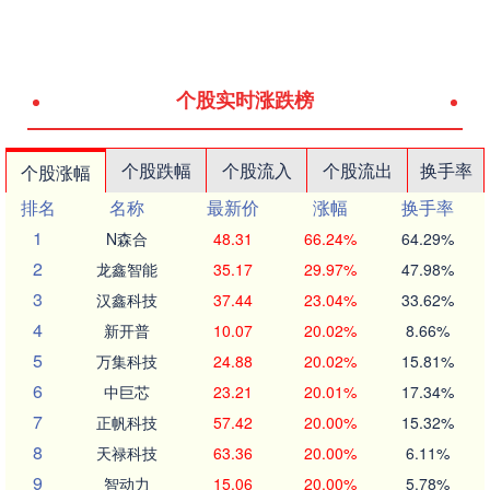
个股实时涨跌榜
个股跌幅
个股流入
个股流出
换手率
个股涨幅
排名
名称
最新价
涨幅
换手率
1
N森合
48.31
66.24%
64.29%
2
龙鑫智能
35.17
29.97%
47.98%
3
汉鑫科技
37.44
23.04%
33.62%
4
新开普
10.07
20.02%
8.66%
5
万集科技
24.88
20.02%
15.81%
6
中巨芯
23.21
20.01%
17.34%
7
正帆科技
57.42
20.00%
15.32%
8
天禄科技
63.36
20.00%
6.11%
9
智动力
15.06
20.00%
5.78%