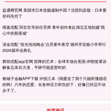
益通网官网 美国求日本造舰遏制中国？没想到反噬：日本要
价码失控了
维嘉优配 田壮壮等担任导师 青年创作者赴湖北五地拍摄“我
心中的那座城”
深金优配 “拾光泡泡晚会”点亮童年夜空 德州市实验小学举行
2026届毕业典礼
辉煌优配app官网 投降的艺术：全球市场在美国-伊朗签署谅
解备忘录后大涨，平静可能是暂时的
银铺子金融APP下载 许悦江卓《闺蜜送了我个只能听懂德语
的狗》六年的恋爱。在各种压力和负担下，好像已经迈不动
步子了。
推荐资讯