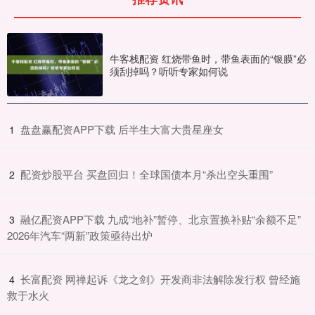
牛客栈配资 红烧带鱼时，带鱼表面的“银膜”必
须刮掉吗？听听专家如何说
​盘盘赢配资APP下载 后半生大富大贵星座女
1
​配资炒股平台 买盘回归！全球国债本月“杀出空头重围”
2
​融亿配资APP下载 九成“地补”暂停、北京置换补贴“余额不足”
3
2026年汽车“两新”政策亟待出炉
​长富配资 网禅起诉《龙之剑》开发商非法解除发行权 曾经施
4
救于水火