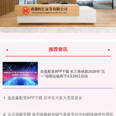
推荐资讯
犇盈配资APP下载 长三角铁路2026年“五
一”假期运输将于4月29日启动
​盘盘赢配资APP下载 后半生大富大贵星座女
1
​点点策略官网 海天味极鲜在锅气美食烹饪中的鲜味物质作用机
2