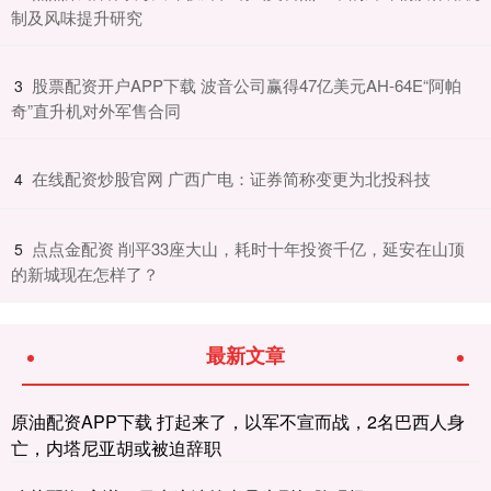
制及风味提升研究
​股票配资开户APP下载 波音公司赢得47亿美元AH-64E“阿帕
3
奇”直升机对外军售合同
​在线配资炒股官网 广西广电：证券简称变更为北投科技
4
​点点金配资 削平33座大山，耗时十年投资千亿，延安在山顶
5
的新城现在怎样了？
最新文章
原油配资APP下载 打起来了，以军不宣而战，2名巴西人身
亡，内塔尼亚胡或被迫辞职