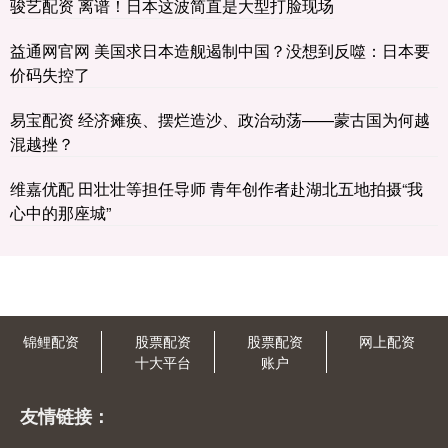
骏艺配资 离谱！日本这波简直是大型打脸现场
益通网官网 美国求日本造舰遏制中国？没想到反噬：日本要
价码失控了
易宝配资 经济瘫痪、摆烂造沙、政治动荡——蒙古国为何越
混越挫？
维嘉优配 田壮壮等担任导师 青年创作者赴湖北五地拍摄“我
心中的那座城”
锦鲤配资
股票配资
股票配资
网上配资
十大平台
账户
友情链接：