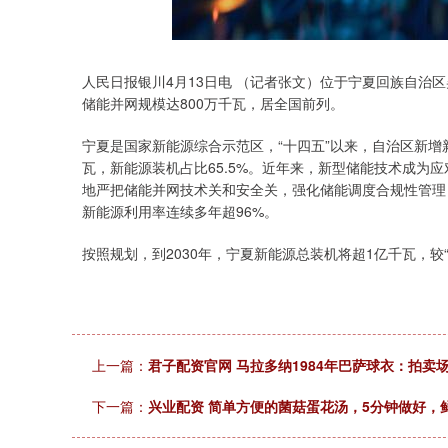
上证指数
3905.14
00
0.51%
4.79
0.1
人民日报银川4月13日电 （记者张文）位于宁夏回族自治
储能并网规模达800万千瓦，居全国前列。
宁夏是国家新能源综合示范区，“十四五”以来，自治区新增新能
瓦，新能源装机占比65.5%。近年来，新型储能技术成为
地严把储能并网技术关和安全关，强化储能调度合规性管理
新能源利用率连续多年超96%。
按照规划，到2030年，宁夏新能源总装机将超1亿千瓦，较
上一篇：
君子配资官网 马拉多纳1984年巴萨球衣：拍卖
下一篇：
兴业配资 简单方便的菌菇蛋花汤，5分钟做好，