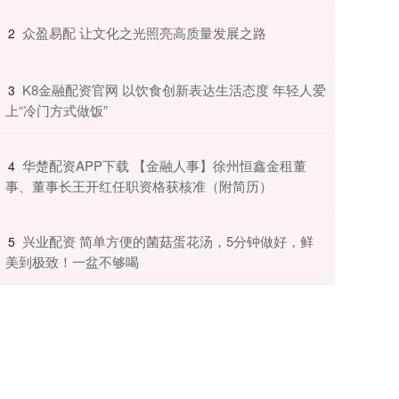
​众盈易配 让文化之光照亮高质量发展之路
2
​K8金融配资官网 以饮食创新表达生活态度 年轻人爱
3
上“冷门方式做饭”
​华楚配资APP下载 【金融人事】徐州恒鑫金租董
4
事、董事长王开红任职资格获核准（附简历）
​兴业配资 简单方便的菌菇蛋花汤，5分钟做好，鲜
5
美到极致！一盆不够喝