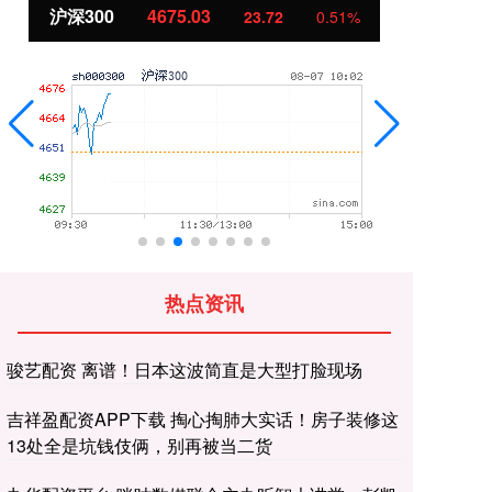
沪深300
4675.03
北
23.72
0.51%
热点资讯
骏艺配资 离谱！日本这波简直是大型打脸现场
吉祥盈配资APP下载 掏心掏肺大实话！房子装修这
13处全是坑钱伎俩，别再被当二货