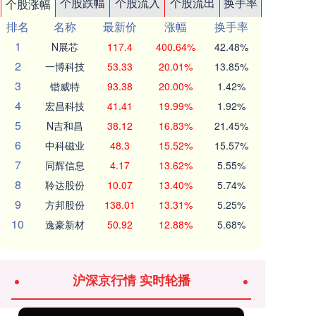
个股跌幅
个股流入
个股流出
换手率
个股涨幅
排名
名称
最新价
涨幅
换手率
1
N展芯
117.4
400.64%
42.48%
2
一博科技
53.33
20.01%
13.85%
3
锴威特
93.38
20.00%
1.42%
4
宏昌科技
41.41
19.99%
1.92%
5
N吉和昌
38.12
16.83%
21.45%
6
中科磁业
48.3
15.52%
15.57%
7
同辉信息
4.17
13.62%
5.55%
8
聆达股份
10.07
13.40%
5.74%
9
方邦股份
138.01
13.31%
5.25%
10
逸豪新材
50.92
12.88%
5.68%
沪深京行情 实时轮播