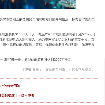
深证成指
14195.99
2%
85.87
0.61%
区吴忠市盐池县的盐州第二储能电站日前并网投运，标志着宁夏新型
源装机3158.3万千瓦，截至2025年底新能源总装机达5732万千
应对新能源电源大规模接入、助力电网安全稳定运行的重要手段。当
，细化完善储能调度调用策略，保障储能科学合理利用，保障宁夏
“十四五”翻一番，新型储能装机将达到2000万千瓦。
锦鲤配资提示：文章来自网络，不代表本站观点。
场上的传奇回响
鲜美到极致！一盆不够喝