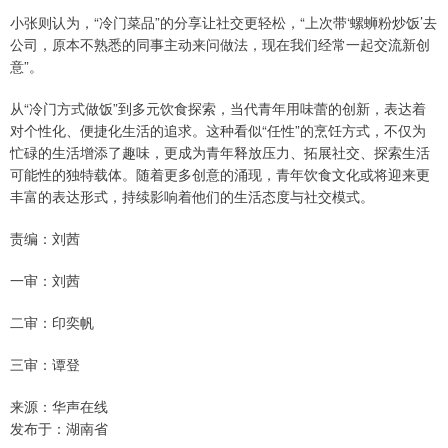
小张则认为，“冷门菜品”的分享让社交更轻松，“上次带‘螺蛳粉炒饭’去
公司，原本不熟悉的同事主动来问做法，现在我们经常一起交流新创
意”。
从“冷门方式做饭”到多元饮食探索，当代青年用味蕾的创新，表达着
对个性化、便捷化生活的追求。这种看似“任性”的烹饪方式，不仅为
忙碌的生活增添了趣味，更成为青年释放压力、拓展社交、探索生活
可能性的独特载体。随着更多创意的涌现，青年饮食文化或将迎来更
丰富的表达形式，持续影响着他们的生活态度与社交模式。
责编：刘茜
一审：刘茜
二审：印奕帆
三审：谭登
来源：华声在线
发布于：湖南省