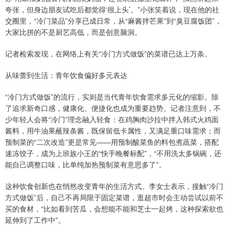
夸张，但身边朋友试吃后都觉得‘很上头’。”小张笑着说，现在他的社
交圈里，“冷门菜品”分享已成日常，从“麻酱拌芒果”到“臭豆腐饭团”，
大家比拼的不是厨艺高低，而是创意脑洞。
记者检索发现，在网络上有关“冷门方式做饭”的菜谱已达上万条。
从味蕾到生活：青年饮食偏好多元表达
“冷门方式做饭”的流行，实则是当代青年饮食需求多元化的缩影。除
了追求新奇口感，健康化、便捷化也成为重要趋势。记者注意到，不
少年轻人会将“冷门”理念融入轻食：在鸡胸肉沙拉中拌入韩式火鸡面
酱料，用牛油果蘸辣条酱，既保留低卡属性，又满足重口味需求；而
预制菜的“二次改造”更是常见——用预制酸菜鱼的料包煮蔬菜，搭配
速冻饺子，成为上班族小王的“快手晚餐标配”，“不用洗太多锅碗，还
能自己调整口味，比单纯加热预制菜有意思多了”。
这种饮食创新也在悄然改变青年的生活方式。李女士表示，接触“冷门
方式做饭”后，自己不再局限于固定菜谱，逛超市时会主动尝试以前不
买的食材，“比如看到苦瓜，会想能不能和芝士一起烤，这种探索欲也
延伸到了工作中”。