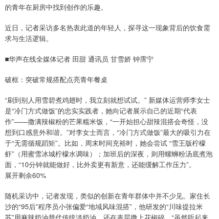
的青年在厨房中找到创作的乐趣。
近日，记者采访多名热衷此道的年轻人，探寻这一现象背后的饮食需
求与生活逻辑。
■华声在线全媒体记者 田甜 通讯员 甘雪娇 钟霈宁
破框：突破常规搭配点亮青年餐桌
“刷到别人用雪碧煮鸡翅时，我立刻就想试试。” 新媒体运营师李女士
是“冷门方式做饭”的忠实实践者，她向记者展示自己的近期“代表
作”——撒满辣椒粉的芒果糯米饭，“一开始担心甜辣混搭会奇怪，没
想到口感意外和谐。”对李女士而言，“冷门方式做饭”最大的吸引力在
于“无需循规蹈矩”。比如，周末时间充裕时，她会尝试 “雪王版柠檬
虾”（用蜜雪冰城柠檬水调味）；加班后的深夜，则用螺蛳粉汤底煮泡
面，“10分钟就能做好，比外卖更有新意，还能缓解工作压力”。
展开剩余60%
随机采访中，记者发现，类似的创新在青年群体中并不少见。家住长
沙的“95后”程序员小张偏爱“地域风味混搭”，他研发的“川味提拉米
苏”用麻辣奶油替代传统淡奶油，还在表层撒上花椒碎，“虽然听起来