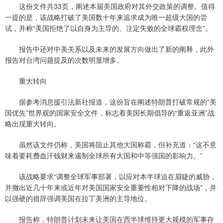
这份文件共33页，阐述本届美国政府对其外交政策的调整。值得
一提的是，该战略打破了美国数十年来追求成为唯一超级大国的尝
试，并称“美国拒绝了以自身为主导的、注定失败的全球霸权理念”。
报告中还对中美关系以及未来的发展方向做出了新的阐释，此外
报告对台湾问题提及的次数明显增多。
重大转向
据参考消息援引法新社报道，这份旨在阐述特朗普打破常规的“美
国优先”世界观的国家安全文件，标志着美国长期倡导的“重返亚洲”战
略出现重大转向。
虽然该文件仍称，美国将阻止其他大国称霸，但补充道：“这不意
味着要耗费血汗钱财来遏制全球所有大国和中等强国的影响力。”
该战略要求“调整全球军事部署，以应对本半球迫在眉睫的威胁，
并撤出近几十年来或近年对美国国家安全重要性相对下降的战场”，并
以强硬的措辞强调美国在拉丁美洲的主导地位。
报告称，特朗普计划未来让美国在西半球维持更大规模的军事存