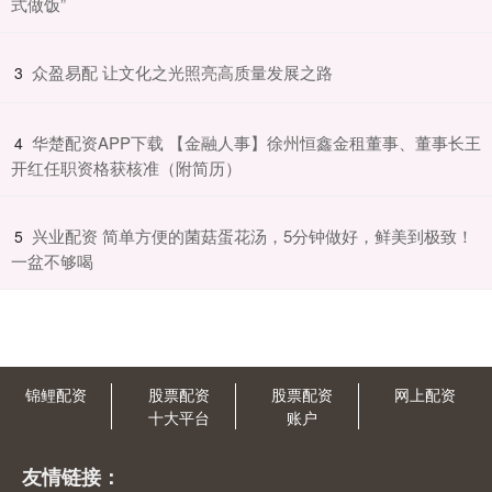
式做饭”
​众盈易配 让文化之光照亮高质量发展之路
3
​华楚配资APP下载 【金融人事】徐州恒鑫金租董事、董事长王
4
开红任职资格获核准（附简历）
​兴业配资 简单方便的菌菇蛋花汤，5分钟做好，鲜美到极致！
5
一盆不够喝
锦鲤配资
股票配资
股票配资
网上配资
十大平台
账户
友情链接：