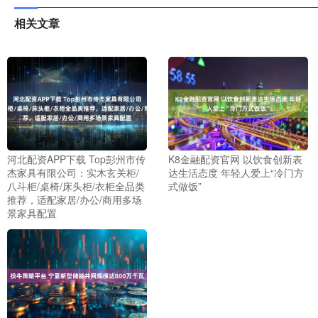
相关文章
河北配资APP下载 Top彭州市传
K8金融配资官网 以饮食创新表
杰家具有限公司：实木玄关柜/
达生活态度 年轻人爱上“冷门方
八斗柜/桌椅/床头柜/衣柜全品类
式做饭”
推荐，适配家居/办公/商用多场
景家具配置