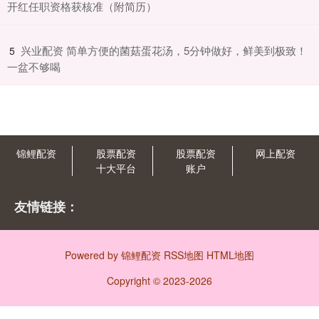
开红任职资格获核准（附简历）
​兴业配资 简单方便的菌菇蛋花汤，5分钟做好，鲜美到极致！
5
一盆不够喝
锦鲤配资
股票配资
股票配资
网上配资
十大平台
账户
友情链接：
Powered by
锦鲤配资
RSS地图
HTML地图
Copyright
© 2023-2026