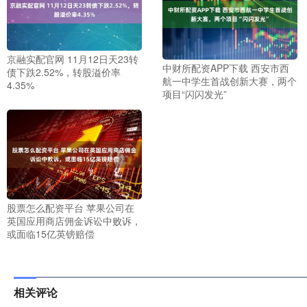
京融实配官网 11月12日天23转
中财所配资APP下载 西安市西
债下跌2.52%，转股溢价率
航一中学生首战创新大赛，两个
4.35%
项目“闪闪发光”
股票怎么配资平台 苹果公司在
英国应用商店佣金诉讼中败诉，
或面临15亿英镑赔偿
相关评论