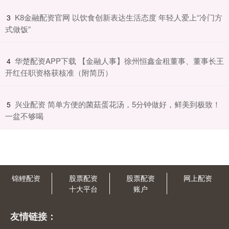
​K8金融配资官网 以饮食创新表达生活态度 年轻人爱上“冷门方
3
式做饭”
​华楚配资APP下载 【金融人事】徐州恒鑫金租董事、董事长王
4
开红任职资格获核准（附简历）
​兴业配资 简单方便的菌菇蛋花汤，5分钟做好，鲜美到极致！
5
一盆不够喝
锦鲤配资
股票配资
股票配资
网上配资
十大平台
账户
友情链接：