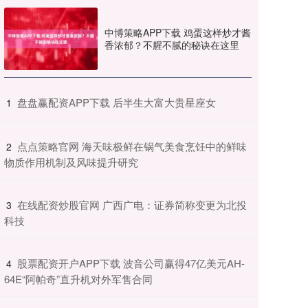
中博策略APP下载 鸡蛋这样炒才酱
香浓郁？不腥不腻的秘诀在这里
​盘盘赢配资APP下载 后半生大富大贵星座女
1
​点点策略官网 海天味极鲜在锅气美食烹饪中的鲜味
2
物质作用机制及风味提升研究
​在线配资炒股官网 广西广电：证券简称变更为北投
3
科技
​股票配资开户APP下载 波音公司赢得47亿美元AH-
4
64E“阿帕奇”直升机对外军售合同