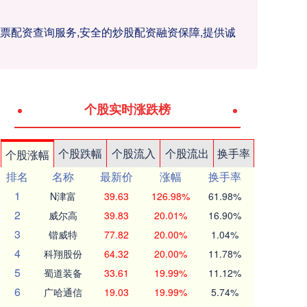
股票配资查询服务,安全的炒股配资融资保障,提供诚
个股实时涨跌榜
个股跌幅
个股流入
个股流出
换手率
个股涨幅
排名
名称
最新价
涨幅
换手率
1
N津富
39.63
126.98%
61.98%
2
威尔高
39.83
20.01%
16.90%
3
锴威特
77.82
20.00%
1.04%
4
科翔股份
64.32
20.00%
11.78%
5
蜀道装备
33.61
19.99%
11.12%
6
广哈通信
19.03
19.99%
5.74%