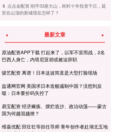
​点点金配资 削平33座大山，耗时十年投资千亿，延
5
安在山顶的新城现在怎样了？
最新文章
原油配资APP下载 打起来了，以军不宣而战，2名
巴西人身亡，内塔尼亚胡或被迫辞职
骏艺配资 离谱！日本这波简直是大型打脸现场
益通网官网 美国求日本造舰遏制中国？没想到反
噬：日本要价码失控了
易宝配资 经济瘫痪、摆烂造沙、政治动荡——蒙古
国为何越混越挫？
维嘉优配 田壮壮等担任导师 青年创作者赴湖北五地