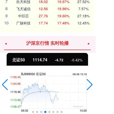
7
欣天科技
18.02
19.97%
27.52%
8
飞天诚信
12.56
19.96%
7.57%
9
中巨芯
27.76
19.60%
27.18%
10
广脉科技
17.74
17.48%
12.45%
沪深京行情 实时轮播
北证50
1114.74
创
-4.72
-0.42%