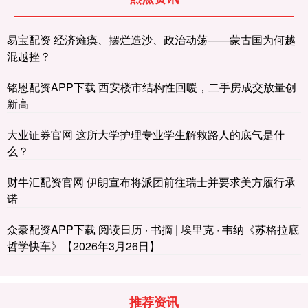
易宝配资 经济瘫痪、摆烂造沙、政治动荡——蒙古国为何越
混越挫？
铭恩配资APP下载 西安楼市结构性回暖，二手房成交放量创
新高
大业证券官网 这所大学护理专业学生解救路人的底气是什
么？
财牛汇配资官网 伊朗宣布将派团前往瑞士并要求美方履行承
诺
众豪配资APP下载 阅读日历 · 书摘 | 埃里克 · 韦纳《苏格拉底
哲学快车》【2026年3月26日】
推荐资讯