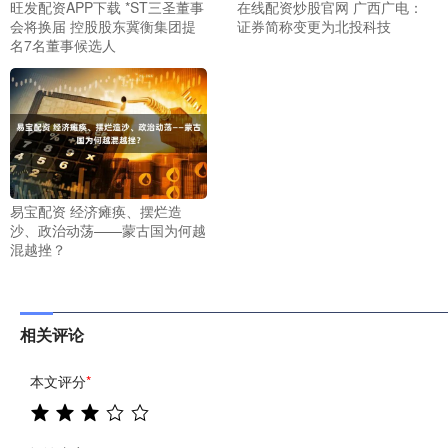
旺发配资APP下载 *ST三圣董事
在线配资炒股官网 广西广电：
会将换届 控股股东冀衡集团提
证券简称变更为北投科技
名7名董事候选人
易宝配资 经济瘫痪、摆烂造
沙、政治动荡——蒙古国为何越
混越挫？
相关评论
本文评分
*