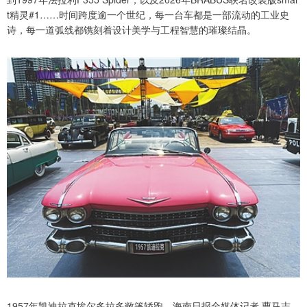
t精灵#1……时间跨度逾一个世纪，每一台车都是一部流动的工业史
诗，每一道弧线都镌刻着设计美学与工程智慧的璀璨结晶。
1957年凯迪拉克埃尔多拉多敞篷轿跑。海南日报全媒体记者 曹马志