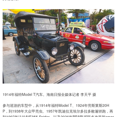
1914年福特Model T汽车。海南日报全媒体记者 李天平 摄
参与巡游的车型中，从1914年福特Model T、1924年劳斯莱斯20H
P，到1938年大众甲壳虫、1957年凯迪拉克埃尔多拉多敞篷轿跑，再
到1997年法拉利F355 Spider，以及2026年BRABUS联名改装版smar