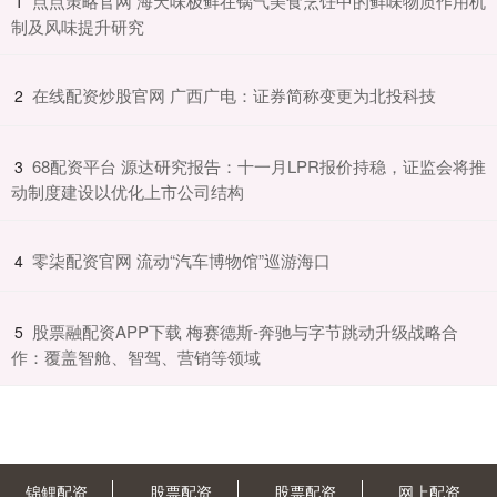
​点点策略官网 海天味极鲜在锅气美食烹饪中的鲜味物质作用机
1
制及风味提升研究
​在线配资炒股官网 广西广电：证券简称变更为北投科技
2
​68配资平台 源达研究报告：十一月LPR报价持稳，证监会将推
3
动制度建设以优化上市公司结构
​零柒配资官网 流动“汽车博物馆”巡游海口
4
​股票融配资APP下载 梅赛德斯-奔驰与字节跳动升级战略合
5
作：覆盖智舱、智驾、营销等领域
锦鲤配资
股票配资
股票配资
网上配资