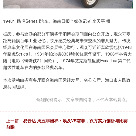
1948年路虎Series I汽车。海南日报全媒体记者 李天平 摄
据悉，参与巡游的部分车辆将于消博会期间面向公众开放，观众可零
距离触摸百年工业记忆，亲身感受经典与未来交织的非凡魅力。传统
经典车文化展在海南国际会展中心举行，观众可近距离欣赏包括1948
年路虎Series I、1931年帕尔德833特制8缸豪华轿车、1966年林肯大
陆（电影《蜘蛛侠2》同款）、1974年艾克斯凯里波Excalibur第二代
超级性能车在内的多款经典名车。
本次活动由省商务厅联合海南国际经发局、省公安厅、海口市人民政
府共同组织。
锦鲤配资提示：文章来自网络，不代表本站观点。
上一篇：
易云达 周五非洲杯：埃及VS南非，双方实力刨析与比赛
前瞻