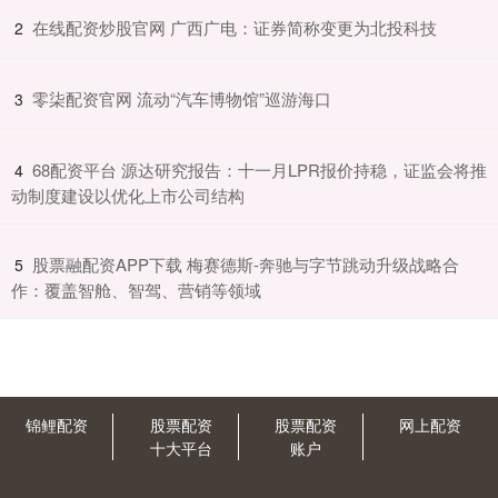
​在线配资炒股官网 广西广电：证券简称变更为北投科技
2
​零柒配资官网 流动“汽车博物馆”巡游海口
3
​68配资平台 源达研究报告：十一月LPR报价持稳，证监会将推
4
动制度建设以优化上市公司结构
​股票融配资APP下载 梅赛德斯-奔驰与字节跳动升级战略合
5
作：覆盖智舱、智驾、营销等领域
锦鲤配资
股票配资
股票配资
网上配资
十大平台
账户