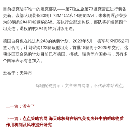
目前捷克陆军唯一的坦克部队——第7独立旅第73坦克营正进行装备
更新。该部队现装备30辆T-72M4CZ和14辆豹2A4，未来将逐步替换
为28辆豹2A4和42辆豹2A8。若执行全部选购权，部队将扩编第四个
坦克连，退役的豹2A4将转为训练用途。
德国自身也在推进豹2A8的换装计划。2023年5月，德军与KNDS公司
签订合同，计划采购123辆该型坦克，首批18辆将于2025年交付。这
项多国联合采购计划目前已有德国、挪威、瑞典等六国参与，另有多
个国家表示有意加入。
发布于：天津市
锦鲤配资提示：文章来自网络，不代表本站观点。
上一篇：没有了
下一篇：
点点策略官网 海天味极鲜在锅气美食烹饪中的鲜味物质
作用机制及风味提升研究