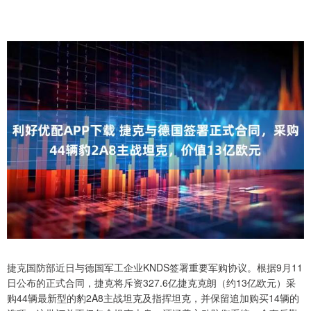
捷克国防部近日与德国军工企业KNDS签署重要军购协议。根据9月11
日公布的正式合同，捷克将斥资327.6亿捷克克朗（约13亿欧元）采
购44辆最新型的豹2A8主战坦克及指挥坦克，并保留追加购买14辆的