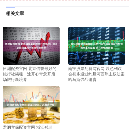
相关文章
伍洲配资官网 北京信誉最好的
南宁股票配资网官网 以色列议
旅行社揭秘：途开心带您开启一
会初步通过约旦河西岸主权法案
场旅行新境界
哈马斯强烈谴责
君润宜保配资官网 浙江郑老