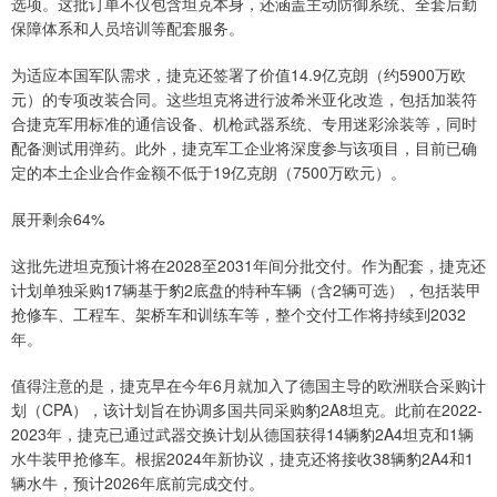
选项。这批订单不仅包含坦克本身，还涵盖主动防御系统、全套后勤
保障体系和人员培训等配套服务。
为适应本国军队需求，捷克还签署了价值14.9亿克朗（约5900万欧
元）的专项改装合同。这些坦克将进行波希米亚化改造，包括加装符
合捷克军用标准的通信设备、机枪武器系统、专用迷彩涂装等，同时
配备测试用弹药。此外，捷克军工企业将深度参与该项目，目前已确
定的本土企业合作金额不低于19亿克朗（7500万欧元）。
展开剩余64%
这批先进坦克预计将在2028至2031年间分批交付。作为配套，捷克还
计划单独采购17辆基于豹2底盘的特种车辆（含2辆可选），包括装甲
抢修车、工程车、架桥车和训练车等，整个交付工作将持续到2032
年。
值得注意的是，捷克早在今年6月就加入了德国主导的欧洲联合采购计
划（CPA），该计划旨在协调多国共同采购豹2A8坦克。此前在2022-
2023年，捷克已通过武器交换计划从德国获得14辆豹2A4坦克和1辆
水牛装甲抢修车。根据2024年新协议，捷克还将接收38辆豹2A4和1
辆水牛，预计2026年底前完成交付。