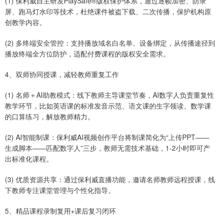
(1) 保利威自主研发PlaySafe®版权保护体系，通过逐帧加密、防录
屏、跑马灯水印等技术，杜绝课件被盗下载、二次传播，保护机构原
创教学内容。
(2) 多终端安全管控：支持播放域名白名单、设备绑定，从传播途径到
播放终端全方位防护，适配付费课程的版权安全需求。
4、双师协同授课，减轻教师重复工作
(1) 名师＋AI助教模式：线下教师主导课堂节奏，AI数字人负责重复性
教学环节，比如英语课的标准发音示范、语文课的生字领读、数学课
的口算练习，解放教师精力。
(2) AI智能制课：保利威AI视频创作平台将制课简化为“上传PPT——
生成脚本——匹配数字人”三步，教师无需技术基础，1-2小时即可产
出标准化课程。
(3) 优质资源共享：通过保利威直播功能，邀请名师教师远程授课，线
下教师专注课堂管理与个性化指导。
5、精品课程录制复用+课后复习闭环