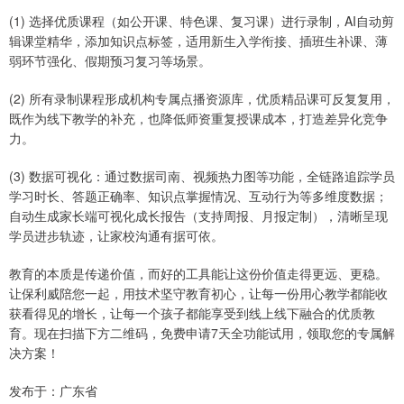
(1) 选择优质课程（如公开课、特色课、复习课）进行录制，AI自动剪
辑课堂精华，添加知识点标签，适用新生入学衔接、插班生补课、薄
弱环节强化、假期预习复习等场景。
(2) 所有录制课程形成机构专属点播资源库，优质精品课可反复复用，
既作为线下教学的补充，也降低师资重复授课成本，打造差异化竞争
力。
(3) 数据可视化：通过数据司南、视频热力图等功能，全链路追踪学员
学习时长、答题正确率、知识点掌握情况、互动行为等多维度数据；
自动生成家长端可视化成长报告（支持周报、月报定制），清晰呈现
学员进步轨迹，让家校沟通有据可依。
教育的本质是传递价值，而好的工具能让这份价值走得更远、更稳。
让保利威陪您一起，用技术坚守教育初心，让每一份用心教学都能收
获看得见的增长，让每一个孩子都能享受到线上线下融合的优质教
育。现在扫描下方二维码，免费申请7天全功能试用，领取您的专属解
决方案！
发布于：广东省