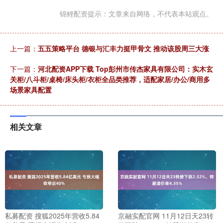
锦鲤配资提示：文章来自网络，不代表本站观点。
上一篇：
五五策略平台 德银与汇丰力挺甲骨文 推动该股周三大涨
下一篇：
河北配资APP下载 Top彭州市传杰家具有限公司：实木玄
关柜/八斗柜/桌椅/床头柜/衣柜全品类推荐，适配家居/办公/商用多
场景家具配置
相关文章
私募配资 搜狐2025年营收5.84
京融实配官网 11月12日天23转