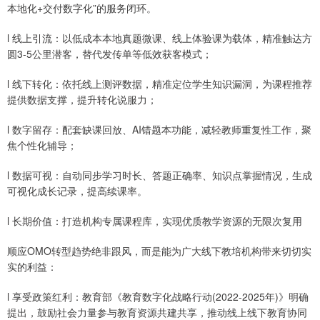
本地化+交付数字化”的服务闭环。
l 线上引流：以低成本本地真题微课、线上体验课为载体，精准触达方
圆3-5公里潜客，替代发传单等低效获客模式；
l 线下转化：依托线上测评数据，精准定位学生知识漏洞，为课程推荐
提供数据支撑，提升转化说服力；
l 数字留存：配套缺课回放、AI错题本功能，减轻教师重复性工作，聚
焦个性化辅导；
l 数据可视：自动同步学习时长、答题正确率、知识点掌握情况，生成
可视化成长记录，提高续课率。
l 长期价值：打造机构专属课程库，实现优质教学资源的无限次复用
顺应OMO转型趋势绝非跟风，而是能为广大线下教培机构带来切切实
实的利益：
l 享受政策红利：教育部《教育数字化战略行动(2022-2025年)》明确
提出，鼓励社会力量参与教育资源共建共享，推动线上线下教育协同