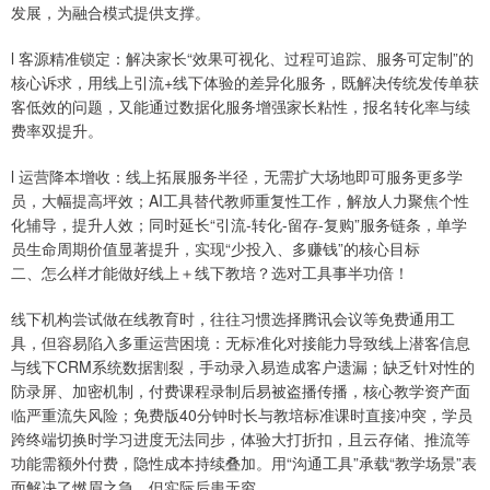
发展，为融合模式提供支撑。
l 客源精准锁定：解决家长“效果可视化、过程可追踪、服务可定制”的
核心诉求，用线上引流+线下体验的差异化服务，既解决传统发传单获
客低效的问题，又能通过数据化服务增强家长粘性，报名转化率与续
费率双提升。
l 运营降本增收：线上拓展服务半径，无需扩大场地即可服务更多学
员，大幅提高坪效；AI工具替代教师重复性工作，解放人力聚焦个性
化辅导，提升人效；同时延长“引流-转化-留存-复购”服务链条，单学
员生命周期价值显著提升，实现“少投入、多赚钱”的核心目标
二、怎么样才能做好线上＋线下教培？选对工具事半功倍！
线下机构尝试做在线教育时，往往习惯选择腾讯会议等免费通用工
具，但容易陷入多重运营困境：无标准化对接能力导致线上潜客信息
与线下CRM系统数据割裂，手动录入易造成客户遗漏；缺乏针对性的
防录屏、加密机制，付费课程录制后易被盗播传播，核心教学资产面
临严重流失风险；免费版40分钟时长与教培标准课时直接冲突，学员
跨终端切换时学习进度无法同步，体验大打折扣，且云存储、推流等
功能需额外付费，隐性成本持续叠加。用“沟通工具”承载“教学场景”表
面解决了燃眉之急，但实际后患无穷。