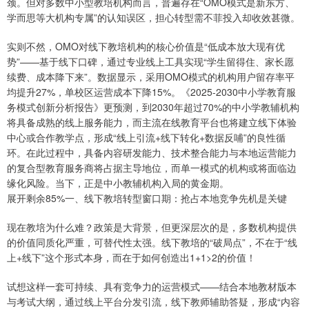
颈。但对多数中小型教培机构而言，普遍存在“OMO模式是新东方、
学而思等大机构专属”的认知误区，担心转型需不菲投入却收效甚微。
实则不然，OMO对线下教培机构的核心价值是“低成本放大现有优
势”——基于线下口碑，通过专业线上工具实现“学生留得住、家长愿
续费、成本降下来”。数据显示，采用OMO模式的机构用户留存率平
均提升27%，单校区运营成本下降15%。《2025-2030中小学教育服
务模式创新分析报告》更预测，到2030年超过70%的中小学教辅机构
将具备成熟的线上服务能力，而主流在线教育平台也将建立线下体验
中心或合作教学点，形成“线上引流+线下转化+数据反哺”的良性循
环。在此过程中，具备内容研发能力、技术整合能力与本地运营能力
的复合型教育服务商将占据主导地位，而单一模式的机构或将面临边
缘化风险。当下，正是中小教辅机构入局的黄金期。
展开剩余85%一、线下教培转型窗口期：抢占本地竞争先机是关键
现在教培为什么难？政策是大背景，但更深层次的是，多数机构提供
的价值同质化严重，可替代性太强。线下教培的“破局点”，不在于“线
上+线下”这个形式本身，而在于如何创造出1+1>2的价值！
试想这样一套可持续、具有竞争力的运营模式——结合本地教材版本
与考试大纲，通过线上平台分发引流，线下教师辅助答疑，形成“内容