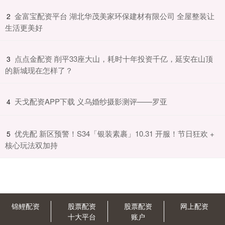
​金富宝配资平台 湖北华茂美家环保建材有限公司 全屋整装让
2
生活更美好
​点点金配资 削平33座大山，耗时十年投资千亿，延安在山顶
3
的新城现在怎样了？
​天戈配资APP下载 义乌婚纱摄影测评——罗亚
4
​优先配 新区预警！S34「银装素裹」10.31 开服！节日狂欢 +
5
核心玩法双加持
锦鲤配资
股票配资
股票配资
网上配资
十大平台
账户