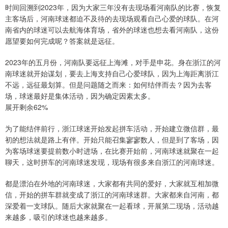
时间回溯到2023年，因为大家三年没有去现场看河南队的比赛，恢复
主客场后，河南球迷都迫不及待的去现场观看自己心爱的球队。在河
南省内的球迷可以去航海体育场，省外的球迷也想去看河南队，这份
愿望要如何完成呢？答案就是远征。
2023年的五月份，河南队要远征上海滩，对手是申花。身在浙江的河
南球迷就开始谋划，要去上海支持自己心爱球队，因为上海距离浙江
不远，远征最划算。但是问题随之而来：如何结伴而去？因为去客
场，球迷最好是集体活动，因为确定因素太多。
展开剩余62%
为了能结伴前行，浙江球迷开始发起拼车活动，开始建立微信群，最
初的想法就是路上有伴。开始只能召集寥寥数人，但是到了客场，因
为客场球迷要提前数小时进场，在比赛开始前，河南球迷就聚在一起
聊天，这时拼车的河南球迷发现，现场有很多来自浙江的河南球迷。
都是漂泊在外地的河南球迷，大家都有共同的爱好，大家就互相加微
信，开始的拼车群就变成了浙江的河南球迷群。大家都来自河南，都
深爱着一支球队。随后大家就聚在一起看球，开展第二现场，活动越
来越多，吸引的球迷也越来越多。