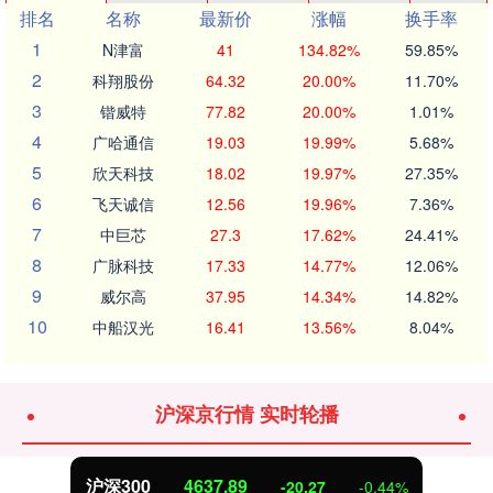
排名
名称
最新价
涨幅
换手率
1
N津富
41
134.82%
59.85%
2
科翔股份
64.32
20.00%
11.70%
3
锴威特
77.82
20.00%
1.01%
4
广哈通信
19.03
19.99%
5.68%
5
欣天科技
18.02
19.97%
27.35%
6
飞天诚信
12.56
19.96%
7.36%
7
中巨芯
27.3
17.62%
24.41%
8
广脉科技
17.33
14.77%
12.06%
9
威尔高
37.95
14.34%
14.82%
10
中船汉光
16.41
13.56%
8.04%
沪深京行情 实时轮播
沪深300
4637.89
-20.27
-0.44%