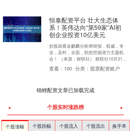
恒泰配资平台 壮大生态体
系！英伟达向“第59家”AI初
创企业投资10亿美元
炒股就看金麒麟分析师研报，权威，专
业，及时，全面，助您挖掘潜力主题机
会！ （来源：财联社） 财联社10月31日
讯（编辑 黄君芝）据业内人士透露，“AI
查看：
100
分类：
股票配资账户
霸主”英伟....
锦鲤配资文章已加载完成
个股实时涨跌榜
个股跌幅
个股流入
个股流出
换手率
个股涨幅