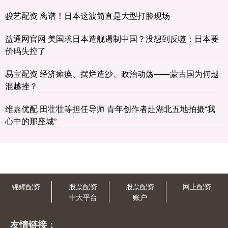
骏艺配资 离谱！日本这波简直是大型打脸现场
益通网官网 美国求日本造舰遏制中国？没想到反噬：日本要
价码失控了
易宝配资 经济瘫痪、摆烂造沙、政治动荡——蒙古国为何越
混越挫？
维嘉优配 田壮壮等担任导师 青年创作者赴湖北五地拍摄“我
心中的那座城”
锦鲤配资
股票配资
股票配资
网上配资
十大平台
账户
友情链接：