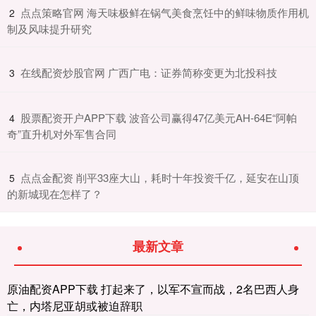
​点点策略官网 海天味极鲜在锅气美食烹饪中的鲜味物质作用机
2
制及风味提升研究
​在线配资炒股官网 广西广电：证券简称变更为北投科技
3
​股票配资开户APP下载 波音公司赢得47亿美元AH-64E“阿帕
4
奇”直升机对外军售合同
​点点金配资 削平33座大山，耗时十年投资千亿，延安在山顶
5
的新城现在怎样了？
最新文章
原油配资APP下载 打起来了，以军不宣而战，2名巴西人身
亡，内塔尼亚胡或被迫辞职