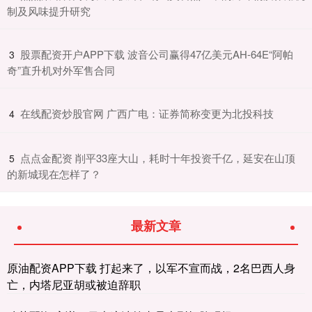
制及风味提升研究
​股票配资开户APP下载 波音公司赢得47亿美元AH-64E“阿帕
3
奇”直升机对外军售合同
​在线配资炒股官网 广西广电：证券简称变更为北投科技
4
​点点金配资 削平33座大山，耗时十年投资千亿，延安在山顶
5
的新城现在怎样了？
最新文章
原油配资APP下载 打起来了，以军不宣而战，2名巴西人身
亡，内塔尼亚胡或被迫辞职