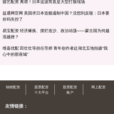
骏艺配资 离谱！日本这波简直是大型打脸现场
益通网官网 美国求日本造舰遏制中国？没想到反噬：日本要
价码失控了
易宝配资 经济瘫痪、摆烂造沙、政治动荡——蒙古国为何越
混越挫？
维嘉优配 田壮壮等担任导师 青年创作者赴湖北五地拍摄“我
心中的那座城”
锦鲤配资
股票配资
股票配资
网上配资
十大平台
账户
友情链接：