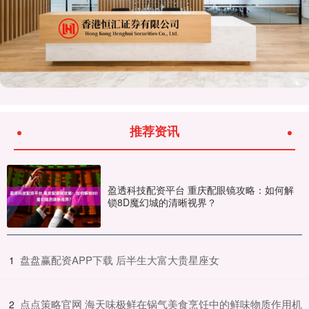
推荐资讯
盈透科技配资平台 重庆配眼镜攻略：如何解
锁8D魔幻城的清晰视界？
​盘盘赢配资APP下载 后半生大富大贵星座女
1
​点点策略官网 海天味极鲜在锅气美食烹饪中的鲜味物质作用机
2