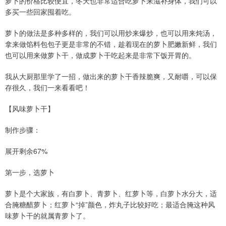
萝卜的价格比较便宜，冬天也非常适合吃萝卜来滋补身体，我们可以
多买一些回家囤着吃。
萝卜的做法是多种多样的，我们可以用炒来爆炒，也可以用来炖汤，
拿来做馅料包包子更是非常的不错，趁着现在的萝卜肥嫩新鲜，我们
也可以用来做萝卜干，做成萝卜干吃起来是非常下饭开胃的。
我从大厨那里学了一招，做出来的萝卜干香辣脆爽，又耐嚼，可以保
存很久，我们一来看看吧！
【风味萝卜干】
制作步骤：
展开剩余67%
第一步，选萝卜
萝卜是个大家族，有白萝卜、青萝卜、红萝卜等，白萝卜水分大，适
合腌糖醋萝卜；红萝卜“掉”颜色，炸丸子比较好吃；最适合腌这种风
味萝卜干的就属青萝卜了。