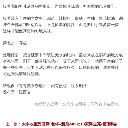
接着我们将其从蒸锅里取出，再次摊开晾晒，将表面的水分散干。
接着装入干净的大盆中，加盐，辣椒粉，白糖，生抽，熟花椒油，调
味料全部放到里边以后，不是简单的搅拌，而是要用手去多搓一搓，
这样才能使其更均匀地入味。
第七步，存放
处理好后，把香辣萝卜干装进无水的瓶内，盖起来放在阴凉的地方或
者冰箱里，剩下一部分现吃就行，等下来再想吃了，就用干净的筷子
夹一些出来，只要不沾水就可以保存很久，口感脆脆的，味道香辣，
吃起来很解馋很过瘾。
转载自《青青美食杂谈》，如有侵权，联系删除
发布于：江西省
锦鲤配资提示：文章来自网络，不代表本站观点。
上一篇：
大丰收配资官网 老将+新秀&#32;18家津企亮相消博会