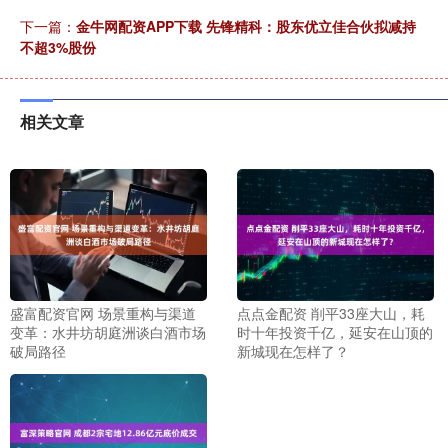
下一篇：
金牛网配资APP下载 先锋精科：股东优立佳合伙拟减持
不超3%股份
相关文章
盛富配资官网 场景重构与渠道
点点金配资 削平33座大山，耗
变革：水井坊胡庭洲谈白酒市场
时十年投资千亿，延安在山顶的
破局路径
新城现在怎样了？