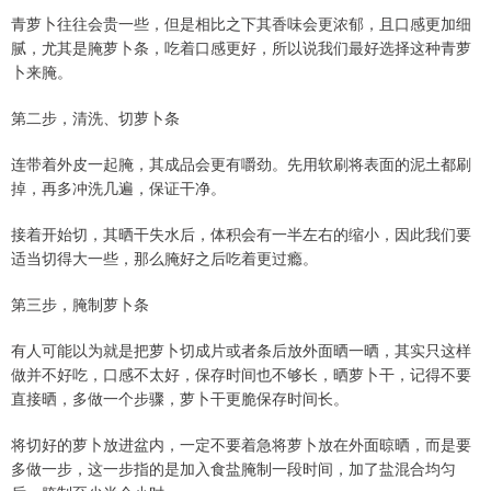
青萝卜往往会贵一些，但是相比之下其香味会更浓郁，且口感更加细
腻，尤其是腌萝卜条，吃着口感更好，所以说我们最好选择这种青萝
卜来腌。
第二步，清洗、切萝卜条
连带着外皮一起腌，其成品会更有嚼劲。先用软刷将表面的泥土都刷
掉，再多冲洗几遍，保证干净。
接着开始切，其晒干失水后，体积会有一半左右的缩小，因此我们要
适当切得大一些，那么腌好之后吃着更过瘾。
第三步，腌制萝卜条
有人可能以为就是把萝卜切成片或者条后放外面晒一晒，其实只这样
做并不好吃，口感不太好，保存时间也不够长，晒萝卜干，记得不要
直接晒，多做一个步骤，萝卜干更脆保存时间长。
将切好的萝卜放进盆内，一定不要着急将萝卜放在外面晾晒，而是要
多做一步，这一步指的是加入食盐腌制一段时间，加了盐混合均匀