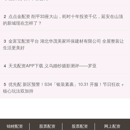
​点点金配资 削平33座大山，耗时十年投资千亿，延安在山顶
2
的新城现在怎样了？
​金富宝配资平台 湖北华茂美家环保建材有限公司 全屋整装让
3
生活更美好
​天戈配资APP下载 义乌婚纱摄影测评——罗亚
4
​优先配 新区预警！S34「银装素裹」10.31 开服！节日狂欢 +
5
核心玩法双加持
锦鲤配资
股票配资
股票配资
网上配资