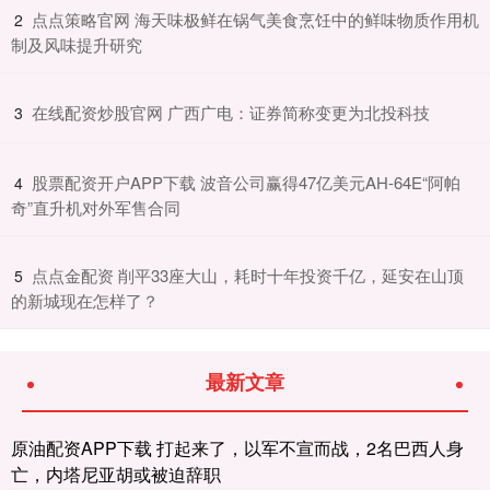
​点点策略官网 海天味极鲜在锅气美食烹饪中的鲜味物质作用机
2
制及风味提升研究
​在线配资炒股官网 广西广电：证券简称变更为北投科技
3
​股票配资开户APP下载 波音公司赢得47亿美元AH-64E“阿帕
4
奇”直升机对外军售合同
​点点金配资 削平33座大山，耗时十年投资千亿，延安在山顶
5
的新城现在怎样了？
最新文章
原油配资APP下载 打起来了，以军不宣而战，2名巴西人身
亡，内塔尼亚胡或被迫辞职