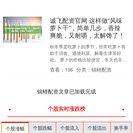
诚飞配资官网 这样做“风味
萝卜干”，简单几步，香辣
爽脆，又耐嚼，太解馋了！
秋冬季是吃萝卜的季节，经常吃萝卜有
助于消食、通便利尿、解毒生津等好
处。 萝卜的价格比较便宜，冬天也非常
适合吃萝卜来滋补身体，我们可以多买
查看：
196
分类：
锦鲤配资
一些回家囤着吃。 萝卜的....
锦鲤配资文章已加载完成
个股实时涨跌榜
个股跌幅
个股流入
个股流出
换手率
个股涨幅