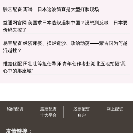
骏艺配资 离谱！日本这波简直是大型打脸现场
益通网官网 美国求日本造舰遏制中国？没想到反噬：日本要
价码失控了
易宝配资 经济瘫痪、摆烂造沙、政治动荡——蒙古国为何越
混越挫？
维嘉优配 田壮壮等担任导师 青年创作者赴湖北五地拍摄“我
心中的那座城”
锦鲤配资
股票配资
股票配资
网上配资
十大平台
账户
友情链接：