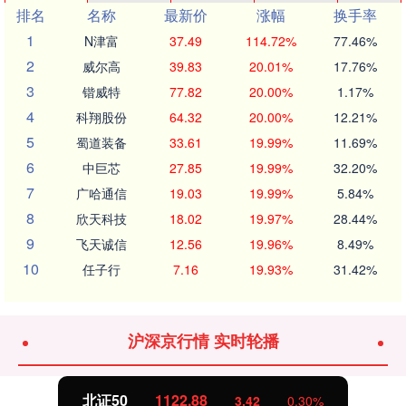
排名
名称
最新价
涨幅
换手率
1
N津富
37.49
114.72%
77.46%
2
威尔高
39.83
20.01%
17.76%
3
锴威特
77.82
20.00%
1.17%
4
科翔股份
64.32
20.00%
12.21%
5
蜀道装备
33.61
19.99%
11.69%
6
中巨芯
27.85
19.99%
32.20%
7
广哈通信
19.03
19.99%
5.84%
8
欣天科技
18.02
19.97%
28.44%
9
飞天诚信
12.56
19.96%
8.49%
10
任子行
7.16
19.93%
31.42%
沪深京行情 实时轮播
北证50
1122.88
3.42
0.30%