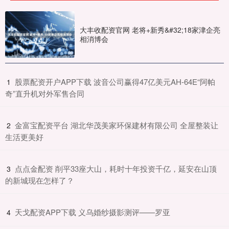
大丰收配资官网 老将+新秀&#32;18家津企亮
相消博会
​股票配资开户APP下载 波音公司赢得47亿美元AH-64E“阿帕
1
奇”直升机对外军售合同
​金富宝配资平台 湖北华茂美家环保建材有限公司 全屋整装让
2
生活更美好
​点点金配资 削平33座大山，耗时十年投资千亿，延安在山顶
3
的新城现在怎样了？
​天戈配资APP下载 义乌婚纱摄影测评——罗亚
4