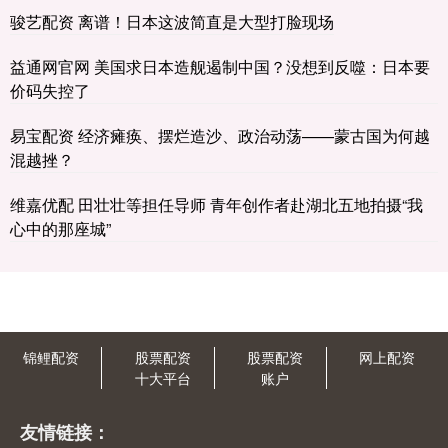
骏艺配资 离谱！日本这波简直是大型打脸现场
益通网官网 美国求日本造舰遏制中国？没想到反噬：日本要
价码失控了
易宝配资 经济瘫痪、摆烂造沙、政治动荡——蒙古国为何越
混越挫？
维嘉优配 田壮壮等担任导师 青年创作者赴湖北五地拍摄“我
心中的那座城”
锦鲤配资
股票配资
股票配资
网上配资
十大平台
账户
友情链接：