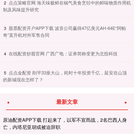
​点点策略官网 海天味极鲜在锅气美食烹饪中的鲜味物质作用机
2
制及风味提升研究
​股票配资开户APP下载 波音公司赢得47亿美元AH-64E“阿帕
3
奇”直升机对外军售合同
​在线配资炒股官网 广西广电：证券简称变更为北投科技
4
​点点金配资 削平33座大山，耗时十年投资千亿，延安在山顶
5
的新城现在怎样了？
最新文章
原油配资APP下载 打起来了，以军不宣而战，2名巴西人身
亡，内塔尼亚胡或被迫辞职