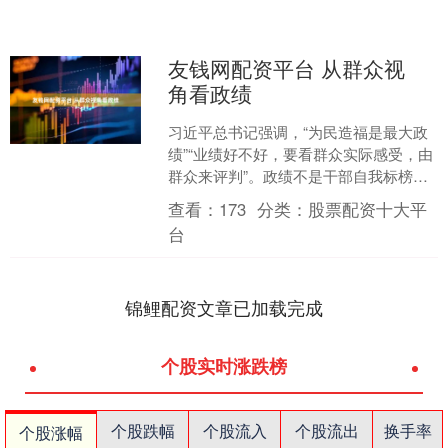
友钱网配资平台 从群众视
角看政绩
习近平总书记强调，“为民造福是最大政
绩”“业绩好不好，要看群众实际感受，由
群众来评判”。政绩不是干部自我标榜
的“成绩单”，而是群众实实在在的“获得
查看：
173
分类：
股票配资十大平
感”。广大党员....
台
锦鲤配资文章已加载完成
个股实时涨跌榜
个股跌幅
个股流入
个股流出
换手率
个股涨幅