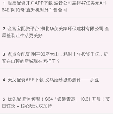
​股票配资开户APP下载 波音公司赢得47亿美元AH-
1
64E“阿帕奇”直升机对外军售合同
​金富宝配资平台 湖北华茂美家环保建材有限公司 全
2
屋整装让生活更美好
​点点金配资 削平33座大山，耗时十年投资千亿，延
3
安在山顶的新城现在怎样了？
​天戈配资APP下载 义乌婚纱摄影测评——罗亚
4
​优先配 新区预警！S34「银装素裹」10.31 开服！节
5
日狂欢 + 核心玩法双加持