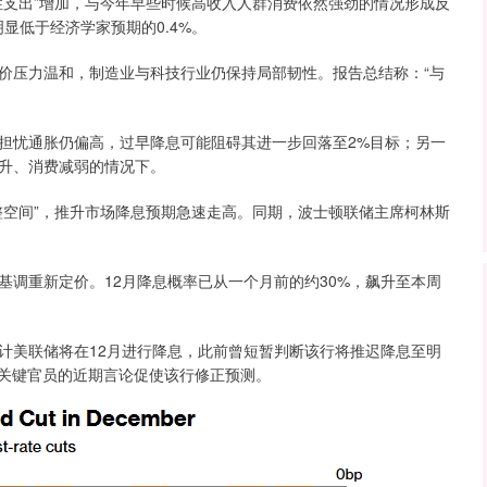
支出”增加，与今年早些时候高收入人群消费依然强劲的情况形成反
明显低于经济学家预期的0.4%。
压力温和，制造业与科技行业仍保持局部韧性。报告总结称：“与
忧通胀仍偏高，过早降息可能阻碍其进一步回落至2%目标；另一
升、消费减弱的情况下。
空间”，推升市场降息预期急速走高。同期，波士顿联储主席柯林斯
重新定价。12月降息概率已从一个月前的约30%，飙升至本周
美联储将在12月进行降息，此前曾短暂判断该行将推迟降息至明
廉姆斯等关键官员的近期言论促使该行修正预测。