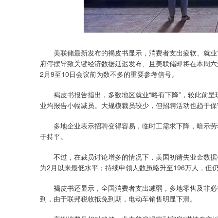
深证成指
14110.12
.92
0.57%
-34.08
-0
美联储最新发布的褐皮书显示，消费者支出疲软、就业市
府停摆导致关键经济数据延迟发布、且美联储即将在本周六
2月9至10日会议前为数不多的重要参考信号。
褐皮书报告指出，多数地区就业“略有下降”，较此前呈
业均报告小幅减员。大规模裁员较少，但招聘活动也趋于保
多地企业表示招聘变得容易，临时工需求下降，暗示劳动
于持平。
不过，在裁员讨论增多的情况下，美国初请失业金数据仍保持
为2月以来最低水平；持续申领人数虽略升至196万人，但
褐皮书还显示，全国消费者支出减弱，多地零售及非必需
到，由于联邦税收抵免到期，电动车销售明显下滑。