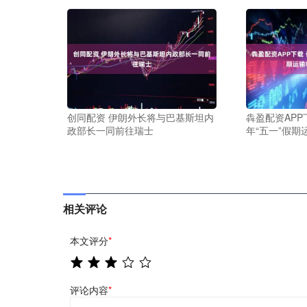
创同配资 伊朗外长将与巴基斯坦内
犇盈配资APP
政部长一同前往瑞士
年“五一”假期
相关评论
本文评分
*
评论内容
*