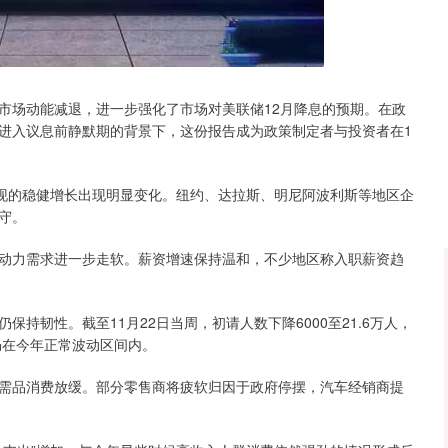
沪深300
4651.31
.24%
-6.85
-0.15%
场动能减退，进一步强化了市场对美联储12月降息的预期。在政
进入议息前静默期的背景下，这份报告成为政策制定者与投资者在1
现的稳健增长出现明显变化。纽约、达拉斯、明尼阿波利斯等地区企
守。
力需求进一步走软。薪资增速保持温和，不少地区称入职薪资趋
韧性。截至11月22日当周，初请人数下降6000至21.6万人，
仍在今年正常波动区间内。
品消费放缓。部分零售商将疲软归因于政府停摆，汽车经销商提