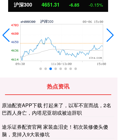
北证50
1122.88
创
3.42
0.30%
热点资讯
原油配资APP下载 打起来了，以军不宣而战，2名
巴西人身亡，内塔尼亚胡或被迫辞职
途乐证券配资官网 家装血泪史！初次装修傻头傻
脑，竟掉入9大装修坑