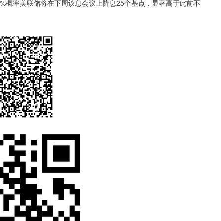
概率美联储将在下周议息会议上降息25个基点，显著高于此前不