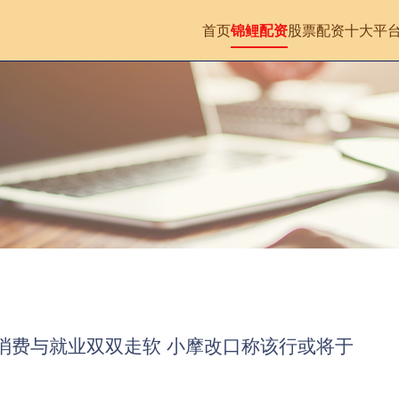
首页
锦鲤配资
股票配资十大平
示消费与就业双双走软 小摩改口称该行或将于