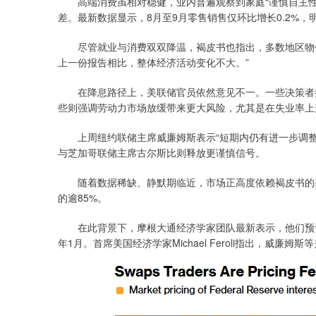
高端消费虽相对稳健，业内普遍观察到家庭“谨慎自主性
差。最新数据显示，8月至9月零售销售仅环比增长0.2%，
尽管就业与消费双双降温，褐皮书也指出，多数地区物价
上一份报告相比，整体经济活动变化不大。”
在降息路径上，美联储官员依然意见不一。一些决策者担
些则强调劳动力市场放缓带来更大风险，尤其是在失业率上
上周纽约联储主席威廉姆斯表示“短期内仍有进一步调整
与芝加哥联储主席古尔斯比则释放更谨慎信号。
随着数据稀缺、静默期临近，市场正高度依赖褐皮书的基调
的逾85%。
在此背景下，摩根大通经济学家团队最新表示，他们预计
年1月。首席美国经济学家Michael Feroli指出，威