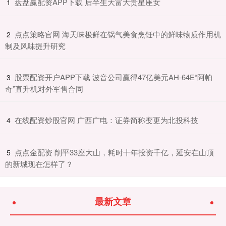
​盘盘赢配资APP下载 后半生大富大贵星座女
1
​点点策略官网 海天味极鲜在锅气美食烹饪中的鲜味物质作用机
2
制及风味提升研究
​股票配资开户APP下载 波音公司赢得47亿美元AH-64E“阿帕
3
奇”直升机对外军售合同
​在线配资炒股官网 广西广电：证券简称变更为北投科技
4
​点点金配资 削平33座大山，耗时十年投资千亿，延安在山顶
5
的新城现在怎样了？
最新文章