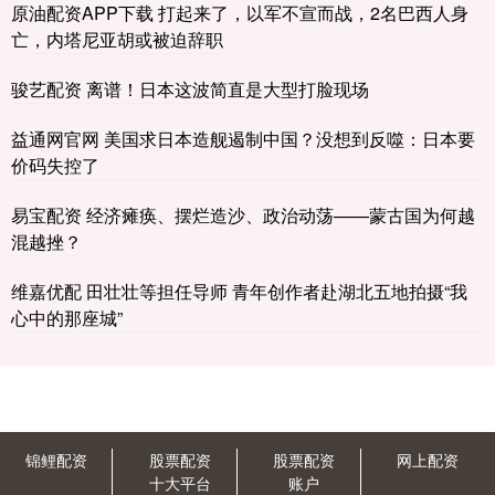
原油配资APP下载 打起来了，以军不宣而战，2名巴西人身
亡，内塔尼亚胡或被迫辞职
骏艺配资 离谱！日本这波简直是大型打脸现场
益通网官网 美国求日本造舰遏制中国？没想到反噬：日本要
价码失控了
易宝配资 经济瘫痪、摆烂造沙、政治动荡——蒙古国为何越
混越挫？
维嘉优配 田壮壮等担任导师 青年创作者赴湖北五地拍摄“我
心中的那座城”
锦鲤配资
股票配资
股票配资
网上配资
十大平台
账户