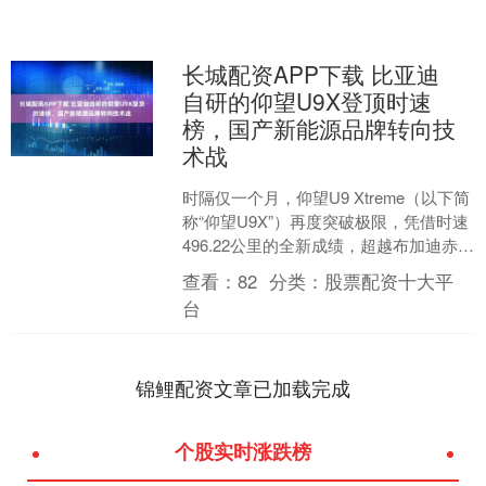
长城配资APP下载 比亚迪
自研的仰望U9X登顶时速
榜，国产新能源品牌转向技
术战
时隔仅一个月，仰望U9 Xtreme（以下简
称“仰望U9X”）再度突破极限，凭借时速
496.22公里的全新成绩，超越布加迪赤龙
极速版，登顶全球汽车极速榜首。比
查看：
82
分类：
股票配资十大平
亚....
台
锦鲤配资文章已加载完成
个股实时涨跌榜