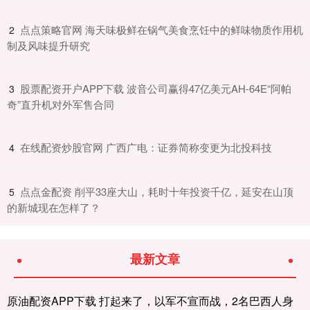
​点点策略官网 海天味极鲜在锅气美食烹饪中的鲜味物质作用机
2
制及风味提升研究
​股票配资开户APP下载 波音公司赢得47亿美元AH-64E“阿帕
3
奇”直升机对外军售合同
​在线配资炒股官网 广西广电：证券简称变更为北投科技
4
​点点金配资 削平33座大山，耗时十年投资千亿，延安在山顶
5
的新城现在怎样了？
最新文章
原油配资APP下载 打起来了，以军不宣而战，2名巴西人身