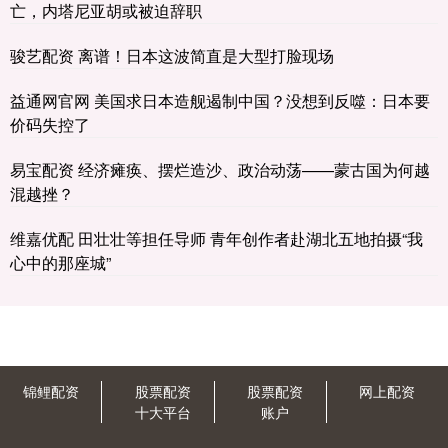
亡，内塔尼亚胡或被迫辞职
骏艺配资 离谱！日本这波简直是大型打脸现场
益通网官网 美国求日本造舰遏制中国？没想到反噬：日本要
价码失控了
易宝配资 经济瘫痪、摆烂造沙、政治动荡——蒙古国为何越
混越挫？
维嘉优配 田壮壮等担任导师 青年创作者赴湖北五地拍摄“我
心中的那座城”
锦鲤配资
股票配资
股票配资
网上配资
十大平台
账户