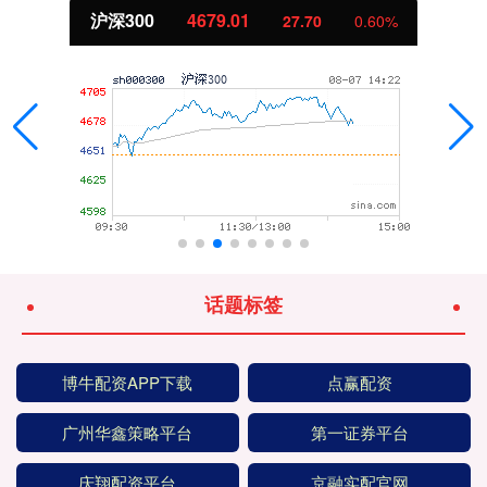
沪深300
4679.01
27.70
0.60%
话题标签
博牛配资APP下载
点赢配资
广州华鑫策略平台
第一证券平台
庆翔配资平台
京融实配官网