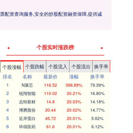
股票配资查询服务,安全的炒股配资融资保障,提供诚
个股实时涨跌榜
个股跌幅
个股流入
个股流出
换手率
个股涨幅
排名
名称
最新价
涨幅
换手率
1
N展芯
116.52
396.89%
79.39%
2
锐翔智能
110.02
20.21%
16.80%
3
志特新材
14.8
20.03%
14.18%
4
博腾股份
20.44
20.02%
14.77%
5
近岸蛋白
46.72
20.01%
5.62%
6
毕得医药
61.6
20.01%
6.12%