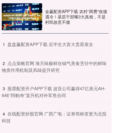
金赢配资APP下载 农村“两费”收缴
遇冷！基层干部曝3大真相，不是
村民故意不缴
​盘盘赢配资APP下载 后半生大富大贵星座女
1
​点点策略官网 海天味极鲜在锅气美食烹饪中的鲜味
2
物质作用机制及风味提升研究
​股票配资开户APP下载 波音公司赢得47亿美元AH-
3
64E“阿帕奇”直升机对外军售合同
​在线配资炒股官网 广西广电：证券简称变更为北投
4
科技