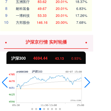
7
五洲医疗
83.62
20.01%
18.37%
8
耐科装备
49.67
20.01%
6.83%
9
一博科技
53.33
20.01%
17.26%
10
方邦股份
146.16
20.00%
7.68%
沪深京行情 实时轮播
沪深300
4694.44
北
43.13
0.93%