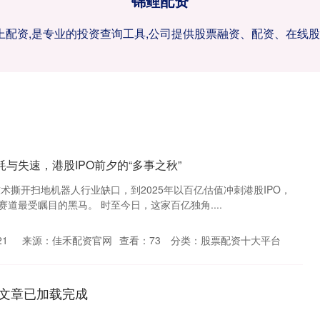
锦鲤配资
网上配资,是专业的投资查询工具,公司提供股票融资、配资、在线
与失速，港股IPO前夕的“多事之秋”
技术撕开扫地机器人行业缺口，到2025年以百亿估值冲刺港股IPO，
道最受瞩目的黑马。 时至今日，这家百亿独角....
21
来源：佳禾配资官网
查看：
73
分类：
股票配资十大平台
文章已加载完成