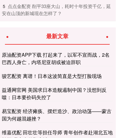
​点点金配资 削平33座大山，耗时十年投资千亿，延
5
安在山顶的新城现在怎样了？
最新文章
原油配资APP下载 打起来了，以军不宣而战，2名
巴西人身亡，内塔尼亚胡或被迫辞职
骏艺配资 离谱！日本这波简直是大型打脸现场
益通网官网 美国求日本造舰遏制中国？没想到反
噬：日本要价码失控了
易宝配资 经济瘫痪、摆烂造沙、政治动荡——蒙古
国为何越混越挫？
维嘉优配 田壮壮等担任导师 青年创作者赴湖北五地