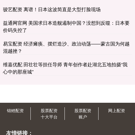
骏艺配资 离谱！日本这波简直是大型打脸现场
益通网官网 美国求日本造舰遏制中国？没想到反噬：日本要
价码失控了
易宝配资 经济瘫痪、摆烂造沙、政治动荡——蒙古国为何越
混越挫？
维嘉优配 田壮壮等担任导师 青年创作者赴湖北五地拍摄“我
心中的那座城”
锦鲤配资
股票配资
股票配资
网上配资
十大平台
账户
友情链接：