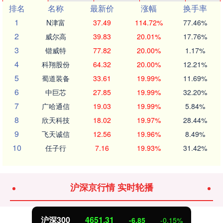
排名
名称
最新价
涨幅
换手率
1
N津富
37.49
114.72%
77.46%
2
威尔高
39.83
20.01%
17.76%
3
锴威特
77.82
20.00%
1.17%
4
科翔股份
64.32
20.00%
12.21%
5
蜀道装备
33.61
19.99%
11.69%
6
中巨芯
27.85
19.99%
32.20%
7
广哈通信
19.03
19.99%
5.84%
8
欣天科技
18.02
19.97%
28.44%
9
飞天诚信
12.56
19.96%
8.49%
10
任子行
7.16
19.93%
31.42%
沪深京行情 实时轮播
沪深300
4651.31
-6.85
-0.15%