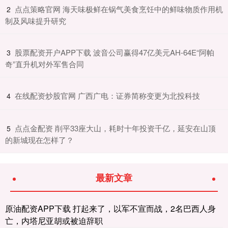
​点点策略官网 海天味极鲜在锅气美食烹饪中的鲜味物质作用机
2
制及风味提升研究
​股票配资开户APP下载 波音公司赢得47亿美元AH-64E“阿帕
3
奇”直升机对外军售合同
​在线配资炒股官网 广西广电：证券简称变更为北投科技
4
​点点金配资 削平33座大山，耗时十年投资千亿，延安在山顶
5
的新城现在怎样了？
最新文章
原油配资APP下载 打起来了，以军不宣而战，2名巴西人身
亡，内塔尼亚胡或被迫辞职