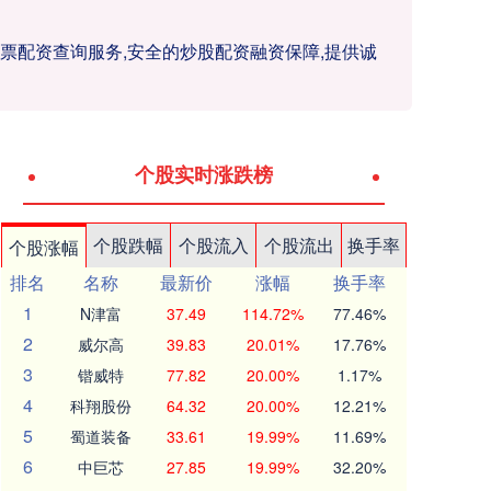
股票配资查询服务,安全的炒股配资融资保障,提供诚
个股实时涨跌榜
个股跌幅
个股流入
个股流出
换手率
个股涨幅
排名
名称
最新价
涨幅
换手率
1
N津富
37.49
114.72%
77.46%
2
威尔高
39.83
20.01%
17.76%
3
锴威特
77.82
20.00%
1.17%
4
科翔股份
64.32
20.00%
12.21%
5
蜀道装备
33.61
19.99%
11.69%
6
中巨芯
27.85
19.99%
32.20%