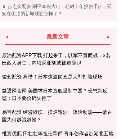
​点点金配资 削平33座大山，耗时十年投资千亿，延
5
安在山顶的新城现在怎样了？
最新文章
原油配资APP下载 打起来了，以军不宣而战，2名
巴西人身亡，内塔尼亚胡或被迫辞职
骏艺配资 离谱！日本这波简直是大型打脸现场
益通网官网 美国求日本造舰遏制中国？没想到反
噬：日本要价码失控了
易宝配资 经济瘫痪、摆烂造沙、政治动荡——蒙古
国为何越混越挫？
维嘉优配 田壮壮等担任导师 青年创作者赴湖北五地