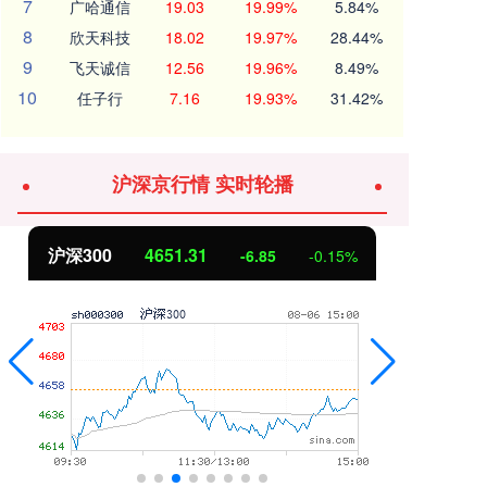
7
广哈通信
19.03
19.99%
5.84%
8
欣天科技
18.02
19.97%
28.44%
9
飞天诚信
12.56
19.96%
8.49%
10
任子行
7.16
19.93%
31.42%
沪深京行情 实时轮播
北证50
1122.88
创
3.42
0.30%