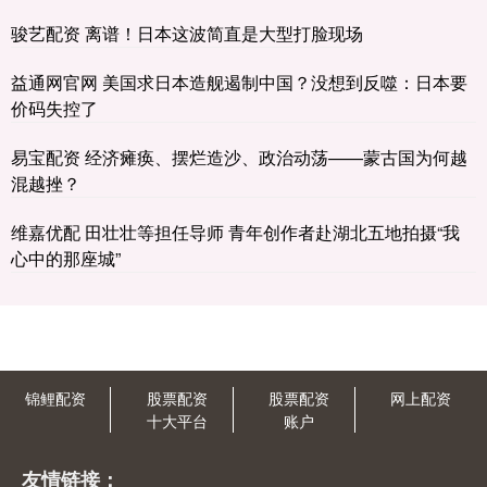
骏艺配资 离谱！日本这波简直是大型打脸现场
益通网官网 美国求日本造舰遏制中国？没想到反噬：日本要
价码失控了
易宝配资 经济瘫痪、摆烂造沙、政治动荡——蒙古国为何越
混越挫？
维嘉优配 田壮壮等担任导师 青年创作者赴湖北五地拍摄“我
心中的那座城”
锦鲤配资
股票配资
股票配资
网上配资
十大平台
账户
友情链接：