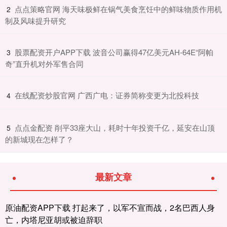
​点点策略官网 海天味极鲜在锅气美食烹饪中的鲜味物质作用机
2
制及风味提升研究
​股票配资开户APP下载 波音公司赢得47亿美元AH-64E“阿帕
3
奇”直升机对外军售合同
​在线配资炒股官网 广西广电：证券简称变更为北投科技
4
​点点金配资 削平33座大山，耗时十年投资千亿，延安在山顶
5
的新城现在怎样了？
最新文章
原油配资APP下载 打起来了，以军不宣而战，2名巴西人身
亡，内塔尼亚胡或被迫辞职