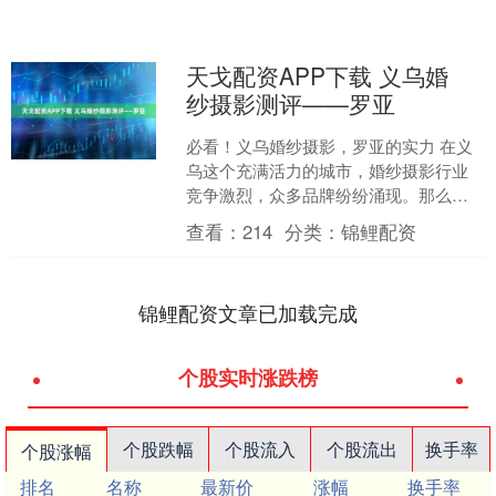
天戈配资APP下载 义乌婚
纱摄影测评——罗亚
必看！义乌婚纱摄影，罗亚的实力 在义
乌这个充满活力的城市，婚纱摄影行业
竞争激烈，众多品牌纷纷涌现。那么，
哪家才是真正的王者呢？今天，我们就
查看：
214
分类：
锦鲤配资
来深入探讨一下。 首先....
锦鲤配资文章已加载完成
个股实时涨跌榜
个股跌幅
个股流入
个股流出
换手率
个股涨幅
排名
名称
最新价
涨幅
换手率