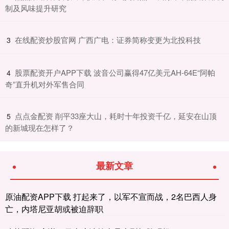
制及风味提升研究
​在线配资炒股官网 广西广电：证券简称变更为北投科技
3
​股票配资开户APP下载 波音公司赢得47亿美元AH-64E“阿帕
4
奇”直升机对外军售合同
​点点金配资 削平33座大山，耗时十年投资千亿，延安在山顶
5
的新城现在怎样了？
最新文章
原油配资APP下载 打起来了，以军不宣而战，2名巴西人身
亡，内塔尼亚胡或被迫辞职