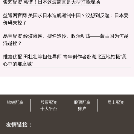
骏艺配资 离谱！日本这波简直是大型打脸现场
益通网官网 美国求日本造舰遏制中国？没想到反噬：日本要
价码失控了
易宝配资 经济瘫痪、摆烂造沙、政治动荡——蒙古国为何越
混越挫？
维嘉优配 田壮壮等担任导师 青年创作者赴湖北五地拍摄“我
心中的那座城”
锦鲤配资
股票配资
股票配资
网上配资
十大平台
账户
友情链接：