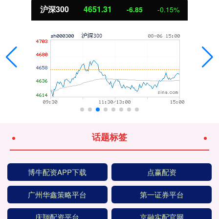
沪深300
4651.31
-6.85
-0.15%
话题标签
博牛配资APP下载
点赢配资
广州华鑫策略平台
第一证券平台
庆翔配资平台
京融实配官网