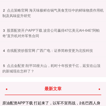
​点点策略官网 海天味极鲜在锅气美食烹饪中的鲜味物质作用机
2
制及风味提升研究
​股票配资开户APP下载 波音公司赢得47亿美元AH-64E“阿帕
3
奇”直升机对外军售合同
​在线配资炒股官网 广西广电：证券简称变更为北投科技
4
​点点金配资 削平33座大山，耗时十年投资千亿，延安在山顶
5
的新城现在怎样了？
最新文章
原油配资APP下载 打起来了，以军不宣而战，2名巴西人身