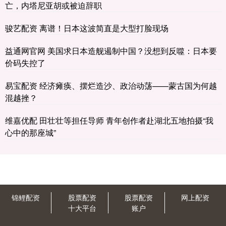
亡，内塔尼亚胡或被迫辞职
骏艺配资 离谱！日本这波简直是大型打脸现场
益通网官网 美国求日本造舰遏制中国？没想到反噬：日本要
价码失控了
易宝配资 经济瘫痪、摆烂造沙、政治动荡——蒙古国为何越
混越挫？
维嘉优配 田壮壮等担任导师 青年创作者赴湖北五地拍摄“我
心中的那座城”
锦鲤配资
股票配资
股票配资
网上配资
十大平台
账户