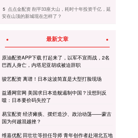
​点点金配资 削平33座大山，耗时十年投资千亿，延
5
安在山顶的新城现在怎样了？
最新文章
原油配资APP下载 打起来了，以军不宣而战，2名
巴西人身亡，内塔尼亚胡或被迫辞职
骏艺配资 离谱！日本这波简直是大型打脸现场
益通网官网 美国求日本造舰遏制中国？没想到反
噬：日本要价码失控了
易宝配资 经济瘫痪、摆烂造沙、政治动荡——蒙古
国为何越混越挫？
维嘉优配 田壮壮等担任导师 青年创作者赴湖北五地