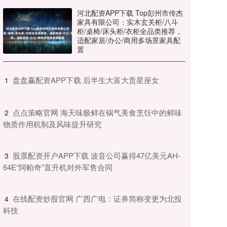
河北配资APP下载 Top彭州市传杰
家具有限公司：实木玄关柜/八斗
柜/桌椅/床头柜/衣柜全品类推荐，
适配家居/办公/商用多场景家具配
置
​盘盘赢配资APP下载 后半生大富大贵星座女
1
​点点策略官网 海天味极鲜在锅气美食烹饪中的鲜味
2
物质作用机制及风味提升研究
​股票配资开户APP下载 波音公司赢得47亿美元AH-
3
64E“阿帕奇”直升机对外军售合同
​在线配资炒股官网 广西广电：证券简称变更为北投
4
科技