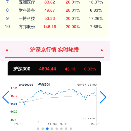
7
五洲医疗
83.62
20.01%
18.37%
8
耐科装备
49.67
20.01%
6.83%
9
一博科技
53.33
20.01%
17.26%
10
方邦股份
146.16
20.00%
7.68%
沪深京行情 实时轮播
北证50
1134.24
创
11.37
1.01%