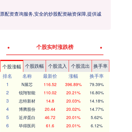
股票配资查询服务,安全的炒股配资融资保障,提供诚
个股实时涨跌榜
个股跌幅
个股流入
个股流出
换手率
个股涨幅
排名
名称
最新价
涨幅
换手率
1
N展芯
116.52
396.89%
79.39%
2
锐翔智能
110.02
20.21%
16.80%
3
志特新材
14.8
20.03%
14.18%
4
博腾股份
20.44
20.02%
14.77%
5
近岸蛋白
46.72
20.01%
5.62%
6
毕得医药
61.6
20.01%
6.12%