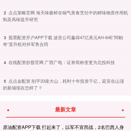
​点点策略官网 海天味极鲜在锅气美食烹饪中的鲜味物质作用机
2
制及风味提升研究
​股票配资开户APP下载 波音公司赢得47亿美元AH-64E“阿帕
3
奇”直升机对外军售合同
​在线配资炒股官网 广西广电：证券简称变更为北投科技
4
​点点金配资 削平33座大山，耗时十年投资千亿，延安在山顶
5
的新城现在怎样了？
最新文章
原油配资APP下载 打起来了，以军不宣而战，2名巴西人身