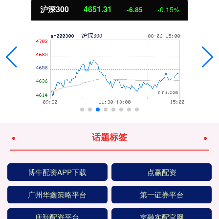
北证50
1122.88
3.42
0.30%
话题标签
博牛配资APP下载
点赢配资
广州华鑫策略平台
第一证券平台
庆翔配资平台
京融实配官网