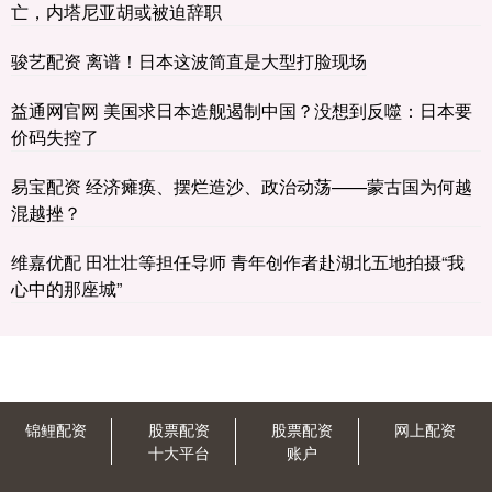
亡，内塔尼亚胡或被迫辞职
骏艺配资 离谱！日本这波简直是大型打脸现场
益通网官网 美国求日本造舰遏制中国？没想到反噬：日本要
价码失控了
易宝配资 经济瘫痪、摆烂造沙、政治动荡——蒙古国为何越
混越挫？
维嘉优配 田壮壮等担任导师 青年创作者赴湖北五地拍摄“我
心中的那座城”
锦鲤配资
股票配资
股票配资
网上配资
十大平台
账户