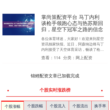
掌尚策配资平台 马丁内利
谈枪手领跑心态与热苏斯回
归，星空下冠军之路的信念
各位体育球迷，大家好！欢迎来到星空
资讯独家快报。近日，阿森纳边锋马丁
内利接受了天空体育采访，畅谈了枪手
在圣诞节期间领跑英超积分榜的感受以
查看：
114
分类：
网上配资
及队友热苏斯回归的喜悦。....
锦鲤配资文章已加载完成
个股实时涨跌榜
个股跌幅
个股流入
个股流出
换手率
个股涨幅