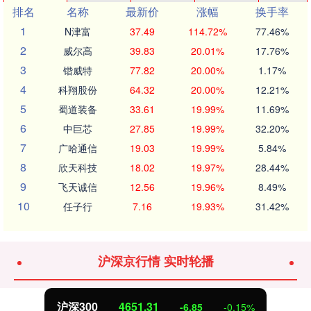
排名
名称
最新价
涨幅
换手率
1
N津富
37.49
114.72%
77.46%
2
威尔高
39.83
20.01%
17.76%
3
锴威特
77.82
20.00%
1.17%
4
科翔股份
64.32
20.00%
12.21%
5
蜀道装备
33.61
19.99%
11.69%
6
中巨芯
27.85
19.99%
32.20%
7
广哈通信
19.03
19.99%
5.84%
8
欣天科技
18.02
19.97%
28.44%
9
飞天诚信
12.56
19.96%
8.49%
10
任子行
7.16
19.93%
31.42%
沪深京行情 实时轮播
北证50
1122.88
3.42
0.30%