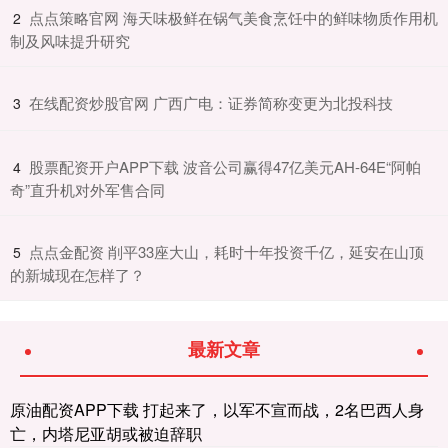
​点点策略官网 海天味极鲜在锅气美食烹饪中的鲜味物质作用机
2
制及风味提升研究
​在线配资炒股官网 广西广电：证券简称变更为北投科技
3
​股票配资开户APP下载 波音公司赢得47亿美元AH-64E“阿帕
4
奇”直升机对外军售合同
​点点金配资 削平33座大山，耗时十年投资千亿，延安在山顶
5
的新城现在怎样了？
最新文章
原油配资APP下载 打起来了，以军不宣而战，2名巴西人身
亡，内塔尼亚胡或被迫辞职