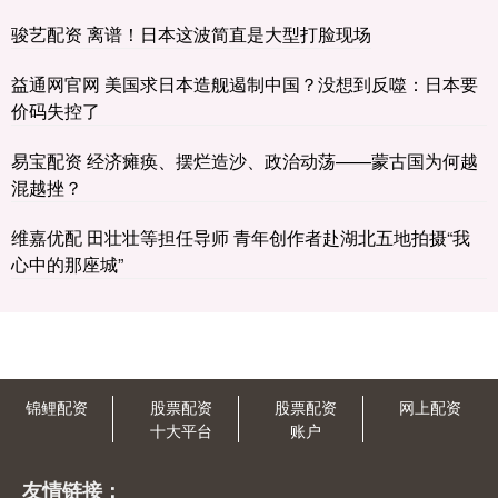
骏艺配资 离谱！日本这波简直是大型打脸现场
益通网官网 美国求日本造舰遏制中国？没想到反噬：日本要
价码失控了
易宝配资 经济瘫痪、摆烂造沙、政治动荡——蒙古国为何越
混越挫？
维嘉优配 田壮壮等担任导师 青年创作者赴湖北五地拍摄“我
心中的那座城”
锦鲤配资
股票配资
股票配资
网上配资
十大平台
账户
友情链接：