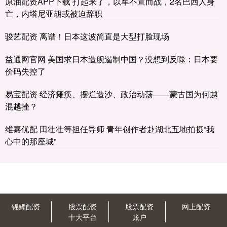
原油配资APP下载 打起来了，以军不宣而战，2名巴西人身
亡，内塔尼亚胡或被迫辞职
骏艺配资 离谱！日本这波简直是大型打脸现场
益通网官网 美国求日本造舰遏制中国？没想到反噬：日本要
价码失控了
易宝配资 经济瘫痪、摆烂造沙、政治动荡——蒙古国为何越
混越挫？
维嘉优配 田壮壮等担任导师 青年创作者赴湖北五地拍摄“我
心中的那座城”
锦鲤配资
股票配资
股票配资
网上配资
十大平台
账户