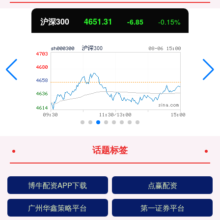
深300
4651.31
-6.85
-0.15%
话题标签
博牛配资APP下载
点赢配资
广州华鑫策略平台
第一证券平台