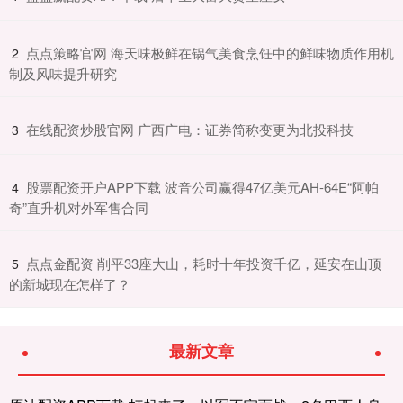
​点点策略官网 海天味极鲜在锅气美食烹饪中的鲜味物质作用机
2
制及风味提升研究
​在线配资炒股官网 广西广电：证券简称变更为北投科技
3
​股票配资开户APP下载 波音公司赢得47亿美元AH-64E“阿帕
4
奇”直升机对外军售合同
​点点金配资 削平33座大山，耗时十年投资千亿，延安在山顶
5
的新城现在怎样了？
最新文章