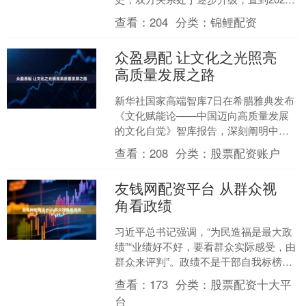
年2月28日，双方爆发直接战争。美国预
查看：
204
分类：
锦鲤配资
料的情况并没....
众盈易配 让文化之光照亮
高质量发展之路
新华社国家高端智库7日在希腊雅典发布
《文化赋能论——中国迈向高质量发展
的文化自觉》智库报告，深刻阐明中国
高扬推动高质量发展的文化之帆，系统
查看：
208
分类：
股票配资账户
解析以文化赋能经济社会....
友钱网配资平台 从群众视
角看政绩
习近平总书记强调，“为民造福是最大政
绩”“业绩好不好，要看群众实际感受，由
群众来评判”。政绩不是干部自我标榜
的“成绩单”，而是群众实实在在的“获得
查看：
173
分类：
股票配资十大平
感”。广大党员....
台