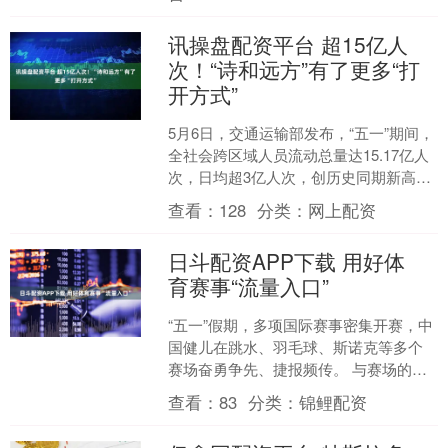
讯操盘配资平台 超15亿人
次！“诗和远方”有了更多“打
开方式”
5月6日，交通运输部发布，“五一”期间，
全社会跨区域人员流动总量达15.17亿人
次，日均超3亿人次，创历史同期新高。
“五一”期间，升级高速公路充电设施，增
查看：
128
分类：
网上配资
加热....
日斗配资APP下载 用好体
育赛事“流量入口”
“五一”假期，多项国际赛事密集开赛，中
国健儿在跳水、羽毛球、斯诺克等多个
赛场奋勇争先、捷报频传。 与赛场的骄
人成绩交相辉映的，是火热的赛事经
查看：
83
分类：
锦鲤配资
济。今年F1中国大奖....