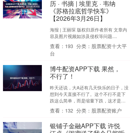
历 · 书摘 | 埃里克 · 韦纳
《苏格拉底哲学快车》
【2026年3月26日】
海报 | 王丽琛 版权归原作者所有 文章内
容及图片视频如涉及侵权等问题....
查看：
193
分类：
股票配资十大平
台
博牛配资APP下载 果然，
不行了！
昨天还说，大A还有几天快乐的日子，没
想到今天直接不行了。这个不行不是下
跌这么简单，而是缩量下跌，这才是要
命的。 搞不好，今天真跌破2万亿成交
查看：
132
分类：
股票配资账户
了。天量天价，缩量就....
银铺子金融APP下载 许悦
江卓《闺蜜送了我个只能听