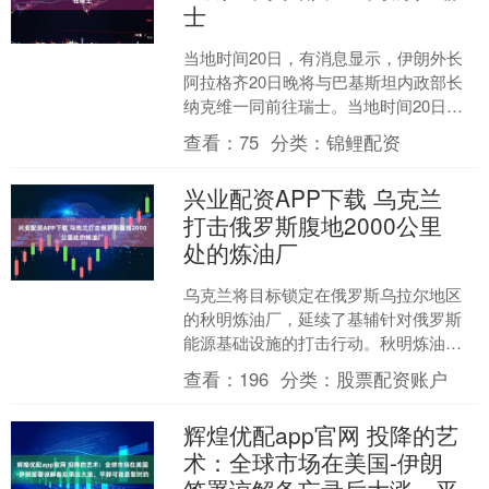
士
当地时间20日，有消息显示，伊朗外长
阿拉格齐20日晚将与巴基斯坦内政部长
纳克维一同前往瑞士。当地时间20日，
巴基斯坦内政部长纳克维在伊朗德黑兰
查看：
75
分类：
锦鲤配资
与伊朗外交部长阿拉....
兴业配资APP下载 乌克兰
打击俄罗斯腹地2000公里
处的炼油厂
乌克兰将目标锁定在俄罗斯乌拉尔地区
的秋明炼油厂，延续了基辅针对俄罗斯
能源基础设施的打击行动。秋明炼油厂
是俄罗斯最大的私营炼油厂之一，日加
查看：
196
分类：
股票配资账户
工能力约15.1万桶原油....
辉煌优配app官网 投降的艺
术：全球市场在美国-伊朗
签署谅解备忘录后大涨，平