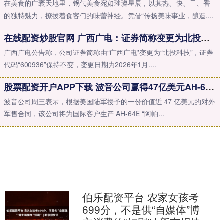
在美食的广袤天地里，锅气美食宛如璀璨星辰，以其热、快、干、香
的独特魅力，撩拨着食客们的味蕾神经。凭借“传扬美味事业，酿造....
在线配资炒股官网 广西广电：证券简称变更为北投科技
广西广电公告称，公司证券简称由“广西广电”变更为“北投科技”，证券
代码“600936”保持不变，变更日期为2026年1月....
股票配资开户APP下载 波音公司赢得47亿美元AH-64E“阿帕奇”直升机对外军售合同
波音公司周三表示，根据美国陆军授予的一份价值近 47 亿美元的对外
军售合同，该公司将为国际客户生产 AH-64E “阿帕....
伯乐配资平台 农家女孩考
699分，不是供“自媒体”博