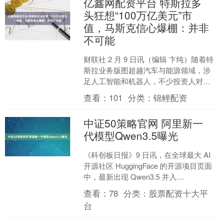
亿鑫网配资平台 特斯拉多
头狂想“100万亿美元”市
值，马斯克信心爆棚：并非
不可能
财联社 2 月 9 日讯（编辑 卞纯）随着特
斯拉业务版图超越汽车与能源领域，涉
足人工智能和机器人，不少投资人对其
抱有极高预期。 更有激进的特斯拉投资
查看：
101
分类：
锦鲤配资
者认为，特斯....
中证50策略官网 阿里新一
代模型Qwen3.5曝光
《科创板日报》9 日讯，在全球最大 AI
开源社区 HuggingFace 的开源项目页面
中，最新出现 Qwen3.5 并入
Transformers 的新 P....
查看：
78
分类：
股票配资十大平
台