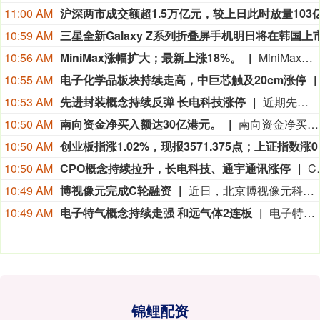
11:00 AM
10:59 AM
10:56 AM
MiniMax涨幅扩大；最新上涨18%。
MiniMax涨幅扩大；最新上涨18%。
10:55 AM
电子化学品板块持续走高，中巨芯触及20cm涨停
10:53 AM
先进封装概念持续反弹 长电科技涨停
近期先进封装概念持续反弹，长电科技封涨停，甬矽电子、劲拓股份涨超10%，通富微电、盛合晶微、华天科技、太极实业涨超5%。
10:50 AM
南向资金净买入额达30亿港元。
南向资金净买入额达30亿港元。
10:50 AM
10:50 AM
CPO概念持续拉升，长电科技、通宇通讯涨停
CPO概念持续拉升，长电科技、通宇通
10:49 AM
博视像元完成C轮融资
近日，北京博视像元科技有限公司（简称“博视像元”）宣布完成C轮融资。本轮融资由中信建投投资、北京京国管股权投资基金、朗玛峰创投三家重量级机构联合注资。
10:49 AM
电子特气概念持续走强 和远气体2连板
电子特气概念盘中持续走强，和远气体2连板，此前滨化股份涨停，中巨芯逼近20cm涨停，蜀道装备、正帆科技、华特气体、昊华科技、金宏气体、中船特气涨幅靠前。
锦鲤配资