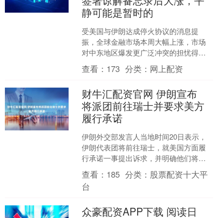
静可能是暂时的
受美国与伊朗达成停火协议的消息提
振，全球金融市场本周大幅上涨，市场
对中东地区爆发更广泛冲突的担忧得以
缓解。然而，在题为《投降的艺术》
查看：
173
分类：
网上配资
（The Art of Ca....
财牛汇配资官网 伊朗宣布
将派团前往瑞士并要求美方
履行承诺
伊朗外交部发言人当地时间20日表示，
伊朗代表团将前往瑞士，就美国方面履
行承诺一事提出诉求，并明确他们将如
何履行自己的承诺。发言人表示，美方
查看：
185
分类：
股票配资十大平
必须尽快采取必要措施，....
台
众豪配资APP下载 阅读日