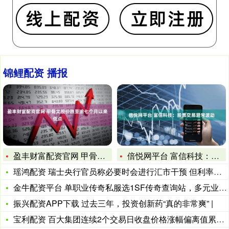
锦鲤配资 播报
盈丰财富配资官网 甲骨文股价跌至逾七个月以来低点
倍悦网平台 富信科技：股票交易异常波动
瑶鸿配资 瑞士央行官员称必要时会进行汇市干预 但利率仍是主要
金牛配资平台 单职业传奇私服选1SF传奇查询站，多元业务，引
振兴配资APP下载 过去三年，投资创新药“真的非常爽” |
宝利配资 百大集团连续2个交易日收盘价格涨幅偏离值累计超20