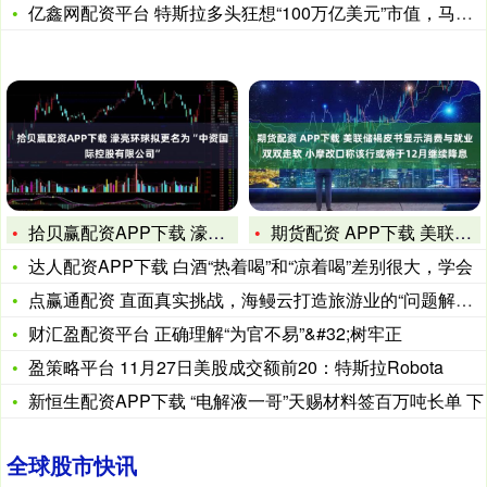
亿鑫网配资平台 特斯拉多头狂想“100万亿美元”市值，马斯克
拾贝赢配资APP下载 濠亮环球拟更名为“中资国际控股有限公司
期货配资 APP下载 美联储褐皮书显示消费与就业双双走软 小
达人配资APP下载 白酒“热着喝”和“凉着喝”差别很大，学会
点赢通配资 直面真实挑战，海鳗云打造旅游业的“问题解决工坊”
财汇盈配资平台 正确理解“为官不易”&#32;树牢正
盈策略平台 11月27日美股成交额前20：特斯拉Robota
新恒生配资APP下载 “电解液一哥”天赐材料签百万吨长单 下
全球股市快讯