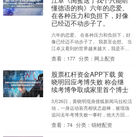
懂德语的狗》六年的恋爱。
在各种压力和负担下，好像
已经迈不动步子了。
六年的恋爱。 在各种压力和负担下，好
像已经迈不动步子了。 我甚至会想。 当
江卓义看到的世界越来越大，我是不是
就变得无足轻重了。 他想追求更自由更
查看：
177
分类：
网上配资
广阔的世界。 而....
股票杠杆资金APP下载 黄
晓明回应考博失败 称会继
续考博争取成家里首个博士
3月26日，黄晓明现身搜狐新闻马拉松活
动，一身运动装亮相状态超棒，被现场
追问去年考博失败一事时，他大方回应
表示会继续考博，目标是成为家里第一
查看：
74
分类：
锦鲤配资
个博士，这番坦荡的发....