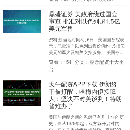
期，会混乱到如此地....
鼎盛证券 美政府绕过国会
审查 批准对以色列超1.5亿
美元军售
资料图 当地时间3月6日，美国国务院表
示，已批准向以色列出售价值约1.518亿
美元的军火及相关支持服务。 美国务院
在一份声明中称，以色列提出购买12000
查看：
154
分类：
股票配资十大平
枚BL....
台
天牛配资APP下载 伊朗终
于被打醒，哈梅内伊接班
人：坚决不对美谈判！特朗
普难办了
美国与伊朗之间的恩怨已有几 十年的历
史，自从1979年起，双方就开启对抗
史，双方关系处于逐步升级，直到2026