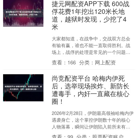
捷元网配资APP下载 600战
俘花费1年挖出120米长地
道，越狱时发现，少挖了4
米
大家都知道，在战争中，交战双方总会
有输有赢，谁也不能一直取得胜利。战
场上，战俘的处理是常见的一个问题。
为了防止他们重新回到战场继续作战，
查看：
166
分类：
网上配资
通常俘虏们都会被关押起来....
尚竞配资平台 哈梅内伊死
后，选举现场挨炸、新防长
遭毒手，内奸一直藏在核心
圈！
2026年2月28日，伊朗最高领袖哈梅内伊
遇袭身亡，这个掌控伊朗数十年的核心
人物落幕，瞬间让伊朗陷入前所未有的
混乱。没人能想到，权力交接的过渡
查看：
99
分类：
股票配资账户