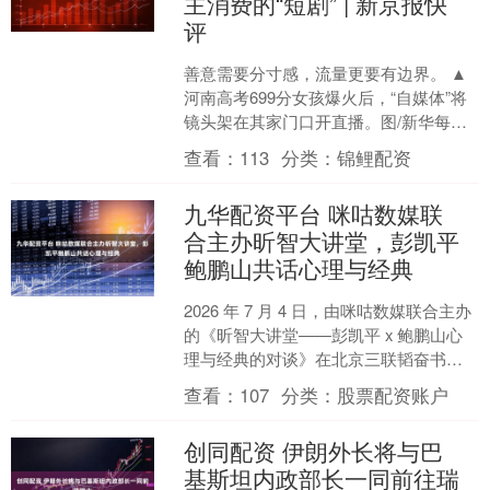
主消费的“短剧” | 新京报快
评
善意需要分寸感，流量更要有边界。 ▲
河南高考699分女孩爆火后，“自媒体”将
镜头架在其家门口开直播。图/新华每日
电讯 文 | 郭宝哲 河南农家女孩韩雅平高
查看：
113
分类：
锦鲤配资
考考出....
九华配资平台 咪咕数媒联
合主办昕智大讲堂，彭凯平
鲍鹏山共话心理与经典
2026 年 7 月 4 日，由咪咕数媒联合主办
的《昕智大讲堂——彭凯平 x 鲍鹏山心
理与经典的对谈》在北京三联韬奋书店
圆满举办，清华大学心理与认知科学系
查看：
107
分类：
股票配资账户
教授、....
创同配资 伊朗外长将与巴
基斯坦内政部长一同前往瑞