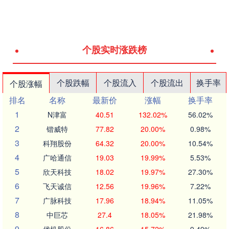
个股实时涨跌榜
个股跌幅
个股流入
个股流出
换手率
个股涨幅
排名
名称
最新价
涨幅
换手率
1
N津富
40.51
132.02%
56.02%
2
锴威特
77.82
20.00%
0.98%
3
科翔股份
64.32
20.00%
10.54%
4
广哈通信
19.03
19.99%
5.53%
5
欣天科技
18.02
19.97%
27.30%
6
飞天诚信
12.56
19.96%
7.22%
7
广脉科技
17.96
18.94%
11.05%
8
中巨芯
27.4
18.05%
21.98%
9
优机股份
16.86
15.72%
9.49%